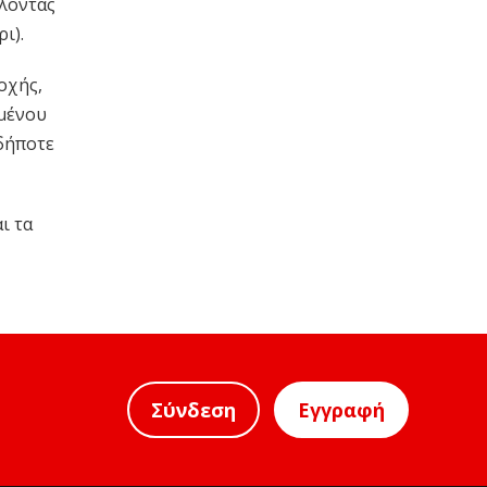
λλοντας
ρι).
οχής,
υμένου
δήποτε
ι τα
Σύνδεση
Εγγραφή