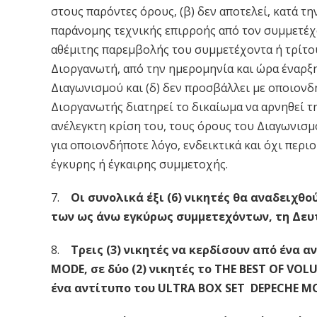
στους παρόντες όρους, (β) δεν αποτελεί, κατά τ
παράνομης τεχνικής επιρροής από τον συμμετέχο
αθέμιτης παρεμβολής του συμμετέχοντα ή τρίτου
Διοργανωτή, από την ημερομηνία και ώρα έναρξ
Διαγωνισμού και (δ) δεν προσβάλλει με οποιονδ
Διοργανωτής διατηρεί το δικαίωμα να αρνηθεί 
ανέλεγκτη κρίση του, τους όρους του Διαγωνισμ
για οποιονδήποτε λόγο, ενδεικτικά και όχι περ
έγκυρης ή έγκαιρης συμμετοχής.
7.
Οι συνολικά έξι (6) νικητές θα αναδειχθο
των ως άνω εγκύρως συμμετεχόντων, τη Δευ
8.
Τρεις (3) νικητές να κερδίσουν από ένα 
MODE, σε δύο (2) νικητές το THE BEST OF VOL
ένα αντίτυπο του ULTRA BOX SET DEPECHE M