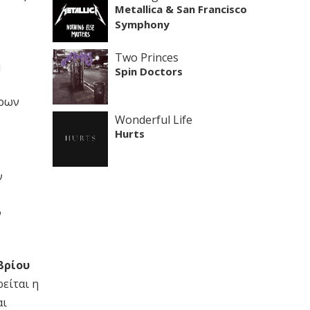
Metallica & San Francisco
Symphony
Two Princes
η
Spin Doctors
όρων
Wonderful Life
Hurts
ν
ν
βρίου
είται η
αι