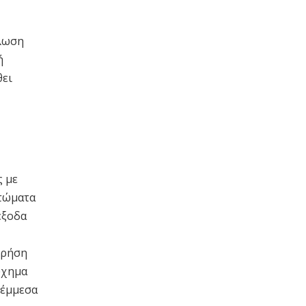
ήλωση
ή
θει
ς με
ττώματα
έξοδα
χρήση
ύχημα
 έμμεσα