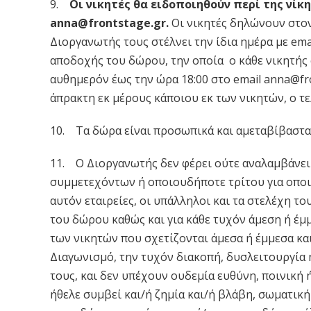
9.
Οι νικητές θα ειδοποιηθούν περί της νίκ
anna@frontstage.gr
.
Οι νικητές δηλώνουν στο
Διοργανωτής τους στέλνει την ίδια ημέρα με em
αποδοχής του δώρου, την οποία o κάθε νικητής
αυθημερόν έως την ώρα 18:00 στο email
anna@fro
άπρακτη εκ μέρους κάποιου εκ των νικητών, ο τε
10. Τα δώρα είναι προσωπικά και αμεταβίβαστα 
11. Ο Διοργανωτής δεν φέρει ούτε αναλαμβάνει
συμμετεχόντων ή οποιουδήποτε τρίτου για οποι
αυτόν εταιρείες, οι υπάλληλοι και τα στελέχη τ
του δώρου καθώς και για κάθε τυχόν άμεση ή έμμ
των νικητών που σχετίζονται άμεσα ή έμμεσα και
Διαγωνισμό, την τυχόν διακοπή, δυσλειτουργία 
τους, και δεν υπέχουν ουδεμία ευθύνη, ποινική 
ήθελε συμβεί και/ή ζημία και/ή βλάβη, σωματική