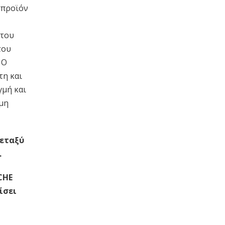
 προϊόν
 του
του
 Ο
τη και
γμή και
 μη
μεταξύ
.
CHE
ίσει