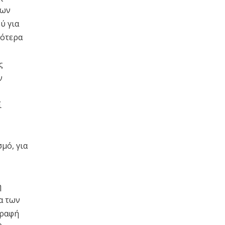
των
ύ για
κότερα
ς
ν
ί
μό, για
ή
α των
γραφή