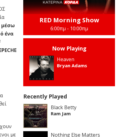
ΟΣ
ία
RED Morning Show
ι μέσω
6:00πμ - 10:00πμ
πό ένα
F
Now Playing
DEPECHE
Heaven
Bryan Adams
να
Recently Played
θεί
Black Betty
Ram Jam
έχουν
ενοι με
Nothing Else Matters