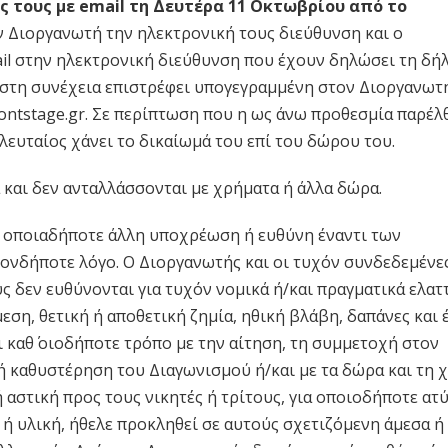
ης τους με email τη Δευτέρα 11 Οκτωβρίου από το
ν Διοργανωτή την ηλεκτρονική τους διεύθυνση και ο
ail στην ηλεκτρονική διεύθυνση που έχουν δηλώσει τη δ
 στη συνέχεια επιστρέφει υπογεγραμμένη στον Διοργανωτ
ntstage.gr
. Σε περίπτωση που η ως άνω προθεσμία παρέλ
λευταίος χάνει το δικαίωμά του επί του δώρου του.
και δεν ανταλλάσσονται με χρήματα ή άλλα δώρα.
 οποιαδήποτε άλλη υποχρέωση ή ευθύνη έναντι των
ονδήποτε λόγο. Ο Διοργανωτής και οι τυχόν συνδεδεμένε
ους δεν ευθύνονται για τυχόν νομικά ή/και πραγματικά ελα
εση, θετική ή αποθετική ζημία, ηθική βλάβη, δαπάνες και 
 καθ΄ οιοδήποτε τρόπο με την αίτηση, τη συμμετοχή στον
ή καθυστέρηση του Διαγωνισμού ή/και με τα δώρα και τη 
ή αστική προς τους νικητές ή τρίτους, για οποιοδήποτε ατ
 ή υλική, ήθελε προκληθεί σε αυτούς σχετιζόμενη άμεσα ή