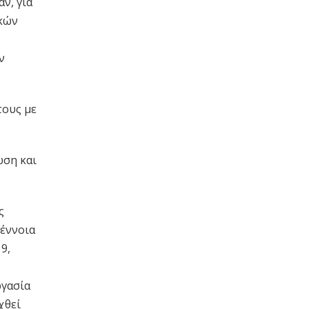
ν, για
ικών
ν
τους με
ωση και
ς
 έννοια
9,
ργασία
χθεί