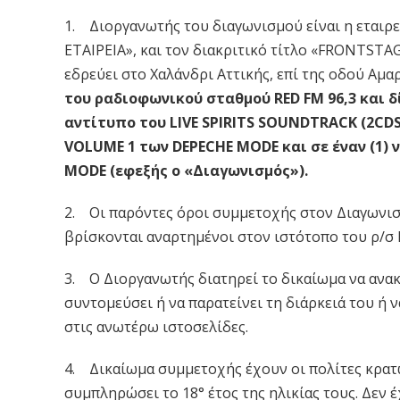
1. Διοργανωτής του διαγωνισμού είναι η ετα
ΕΤΑΙΡΕΙΑ», και τον διακριτικό τίτλο «FRONTSTA
εδρεύει στο Χαλάνδρι Αττικής, επί της οδού Αμα
του ραδιοφωνικού σταθμού RED FM 96,3 και δί
αντίτυπο του LIVE SPIRITS SOUNDTRACK (2CDS)
VOLUME 1 των DEPECHE MODE και σε έναν (1) 
MODE (εφεξής ο «Διαγωνισμός»).
2. Οι παρόντες όροι συμμετοχής στον Διαγωνισ
βρίσκονται αναρτημένοι στον ιστότοπο του ρ/σ
3. Ο Διοργανωτής διατηρεί το δικαίωμα να ανακ
συντομεύσει ή να παρατείνει τη διάρκειά του ή 
στις ανωτέρω ιστοσελίδες.
4. Δικαίωμα συμμετοχής έχουν οι πολίτες κρατώ
συμπληρώσει το 18° έτος της ηλικίας τους. Δεν