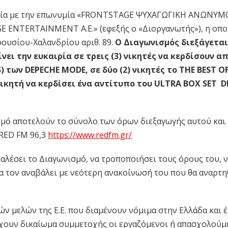
ιρεία με την επωνυμία «FRONTSTAGE ΨΥΧΑΓΩΓΙΚΗ ΑΝΩΝΥΜ
GE ENTERTAINMENT A.E.» (εφεξής ο «Διοργανωτής»), η οπο
ρουσίου-Χαλανδρίου αριθ. 89.
Ο Διαγωνισμός διεξάγετα
νει την ευκαιρία σε τρεις (3) νικητές να κερδίσουν α
 των DEPECHE MODE, σε δύο (2) νικητές το THE BEST O
νικητή να κερδίσει ένα αντίτυπο του ULTRA BOX SET 
μό αποτελούν το σύνολο των όρων διεξαγωγής αυτού και
 RED FM 96,3
https://www.redfm.gr/
αλέσει το Διαγωνισμό, να τροποποιήσει τους όρους του, 
να τον αναβάλει με νεότερη ανακοίνωσή του που θα αναρτη
ν μελών της Ε.Ε. που διαμένουν νόμιμα στην Ελλάδα και 
 έχουν δικαίωμα συμμετοχής οι εργαζόμενοι ή απασχολούμ