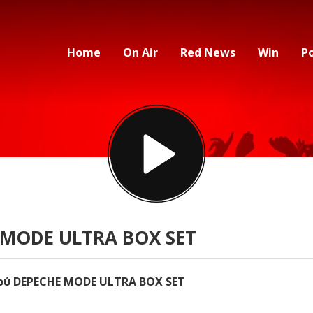
Home
On Air
Red News
Win
P
 MODE ULTRA BOX SET
ού DEPECHE MODE ULTRA BOX SET