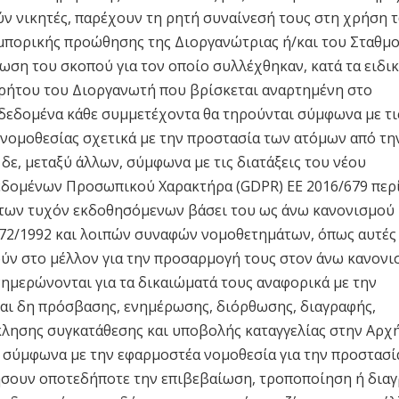
ύν νικητές, παρέχουν τη ρητή συναίνεσή τους στη χρήση 
εμπορικής προώθησης της Διοργανώτριας ή/και του Σταθμο
ρωση του σκοπού για τον οποίο συλλέχθηκαν, κατά τα ειδι
ρήτου του Διοργανωτή που βρίσκεται αναρτημένη στο
 δεδομένα κάθε συμμετέχοντα θα τηρούνται σύμφωνα με τι
ς νομοθεσίας σχετικά με την προστασία των ατόμων από τη
ε, μεταξύ άλλων, σύμφωνα με τις διατάξεις του νέου
δομένων Προσωπικού Χαρακτήρα (GDPR) ΕΕ 2016/679 περ
των τυχόν εκδοθησόμενων βάσει του ως άνω κανονισμού
2472/1992 και λοιπών συναφών νομοθετημάτων, όπως αυτές
ύν στο μέλλον για την προσαρμογή τους στον άνω κανονισ
ημερώνονται για τα δικαιώματά τους αναφορικά με την
αι δη πρόσβασης, ενημέρωσης, διόρθωσης, διαγραφής,
κλησης συγκατάθεσης και υποβολής καταγγελίας στην Αρχ
ύμφωνα με την εφαρμοστέα νομοθεσία για την προστασί
ήσουν οποτεδήποτε την επιβεβαίωση, τροποποίηση ή δια