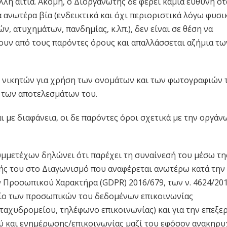
λλη αιτία. Ακόμη, ο Διοργανωτής δε φέρει καμία ευθύνη ότα
 ανωτέρα βία (ενδεικτικά και όχι περιοριστικά λόγω φυσ
, ατυχημάτων, πανδημίας, κ.λπ.), δεν είναι σε θέση να
ουν από τους παρόντες όρους και απαλλάσσεται αζήμια τω
 νικητών για χρήση των ονομάτων και των φωτογραφιών 
 των αποτελεσμάτων του.
 με διαφάνεια, οι δε παρόντες όροι σχετικά με την οργάν
υμμετέχων δηλώνει ότι παρέχει τη συναίνεσή του μέσω τη
ής του στο Διαγωνισμό που αναφέρεται ανωτέρω κατά την
Προσωπικού Χαρακτήρα (GDPR) 2016/679, των ν. 4624/201
χείο των προσωπικών του δεδομένων επικοινωνίας
αχυδρομείου, τηλέφωνο επικοινωνίας) και για την επεξε
ύ και ενημέρωσης/επικοινωνίας μαζί του εφόσον ανακηρυ