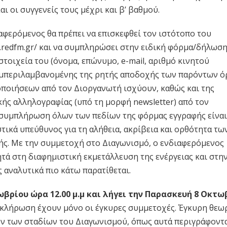
 οι συγγενείς τους μέχρι και β’ βαθμού.
αφερόμενος θα πρέπει να επισκεφθεί τον ιστότοπο του
.redfm.gr/ και να συμπληρώσει στην ειδική φόρμα/δήλωσ
στοιχεία του (όνομα, επώνυμο, e-mail, αριθμό κινητού
συμπεριλαμβανομένης της ρητής αποδοχής των παρόντων 
οποιήσεων από τον Διοργανωτή ισχύουν, καθώς και της
ής αλληλογραφίας (υπό τη μορφή newsletter) από τον
 συμπλήρωση όλων των πεδίων της φόρμας εγγραφής είναι
τικά υπεύθυνος για τη αλήθεια, ακρίβεια και ορθότητα τω
ς. Με την συμμετοχή στο Διαγωνισμό, ο ενδιαφερόμενος
ητά στη διαφημιστική εκμετάλλευση της ενέργειας και στη
αναλυτικά πιο κάτω παρατίθεται.
βρίου ώρα 12.00 μ.μ και λήγει την Παρασκευή 8 Οκτω
κλήρωση έχουν μόνο οι έγκυρες συμμετοχές. Έγκυρη θεωρ
ων των σταδίων του Διαγωνισμού, όπως αυτά περιγράφοντ