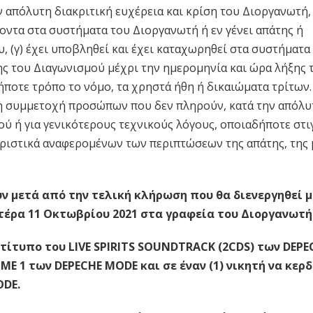
ην απόλυτη διακριτική ευχέρεια και κρίση του Διοργανωτή,
ντα στα συστήματα του Διοργανωτή ή εν γένει απάτης ή
, (γ) έχει υποβληθεί και έχει καταχωρηθεί στα συστήματα
ης του Διαγωνισμού μέχρι την ημερομηνία και ώρα λήξης 
ήποτε τρόπο το νόμο, τα χρηστά ήθη ή δικαιώματα τρίτων.
τη συμμετοχή προσώπων που δεν πληρούν, κατά την απόλυ
ού ή για γενικότερους τεχνικούς λόγους, οποιαδήποτε στι
ιοριστικά αναφερομένων των περιπτώσεων της απάτης, της
ύν μετά από την τελική κλήρωση που θα διενεργηθεί 
τέρα 11 Οκτωβρίου 2021 στα γραφεία του Διοργανωτή
αντίτυπο του LIVE SPIRITS SOUNDTRACK (2CDS) των DEPE
UME 1 των DEPECHE MODE και σε έναν (1) νικητή να κερδ
ODE.