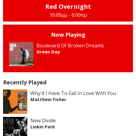
Red Overnight
10:00μμ - 6:00πμ
Now Playing
Boulevard Of Broken Dreams
Green Day
Recently Played
Why'd I Have To Fall In Love With You
Matthew Fisher
New Divide
Linkin Park