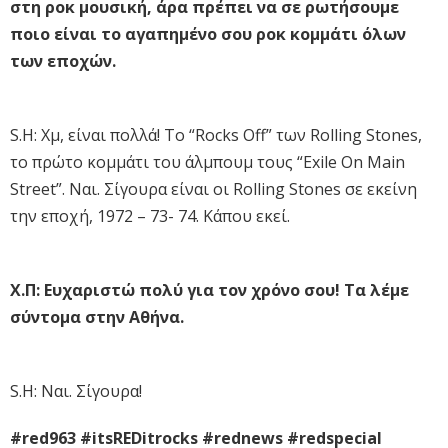
στη ροκ μουσική, άρα πρέπει να σε ρωτήσουμε
ποιο είναι το αγαπημένο σου ροκ κομμάτι όλων
των εποχών.
S.H: Χμ, είναι πολλά! Το “Rocks Off” των Rolling Stones,
το πρώτο κομμάτι του άλμπουμ τους “Exile On Main
Street”. Nαι. Σίγουρα είναι οι Rolling Stones σε εκείνη
την εποχή, 1972 – 73- 74. Κάπου εκεί.
X.Π: Ευχαριστώ πολύ για τον χρόνο σου! Τα λέμε
σύντομα στην Αθήνα.
S.H: Ναι. Σίγουρα!
#red963 #itsREDitrocks #rednews #redspecial