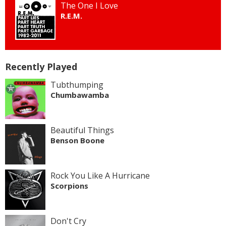
The One I Love
R.E.M.
Recently Played
Tubthumping
Chumbawamba
Beautiful Things
Benson Boone
Rock You Like A Hurricane
Scorpions
Don't Cry