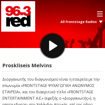
All Frontstage Radios
Proskliseis Melvins
Διοργανωτής του διαγωνισμού είναι η εταιρεία με την
επωνυμία «FRONTSTAGE ΨΥΧΑΓΩΓΙΚΗ ΑΝΩΝΥΜΟΣ
ΕΤΑΙΡΕΙΑ», και τον διακριτικό τίτλο «FRONTSTAGE
ENTERTAINMENT A.E.» (εφεξής ο «Διοργανωτής»), η
οποία εδρεύει στο Χαλάνδρι Αττικής, επί της οδού