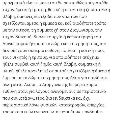
πραγματικά ελαττώματα του δώρου καθώς και για κάθε
τυχόν άμεση ή έμμεση, θετική ή αποθετική ζημία, ηθική
βλάβη, δαπάνες και έξοδα των νικητών που
σχετίζονται άμεσα ή έμμεσα και καθ΄ οιοδήποτε τρόπο
με την αίτηση, τη συμμετοχή στον Διαγωνισμό, την
τυχόν διακοπή, δυσλειτουργία ή καθυστέρηση του
Διαγωνισμού ή/και με τα δώρα και τη χρήση τους, και
δεν υπέχουν ουδεμία ευθύνη, ποινική ή αστική προς
τους νικητές ή τρίτους, για οποιοδήποτε ατύχημα
ήθελε συμβεί και/ή ζημία και/ή βλάβη, σωματική ή
υλική, ήθελε προκληθεί σε αυτούς σχετιζόμενη άμεσα ή
έμμεσα με τα δώρα, τη χρήση τους ή/και για οιαδήποτε
άλλη αιτία. Ακόμη, ο Διοργανωτής δε φέρει καμία
ευθύνη όταν, για λόγους αναγόμενους σε περιστατικό
που συνιστά ανωτέρα βία (ενδεικτικά και όχι
περιοριστικά λόγω φυσικών καταστροφών, απεργίας,
τρομοκρατικών ενεργειών, ατυχημάτων, πανδημίας,