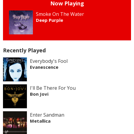
Now Playing
Smoke On The Water
Deep Purple
Recently Played
Everybody's Fool
Evanescence
I'll Be There For You
Bon Jovi
Enter Sandman
Metallica