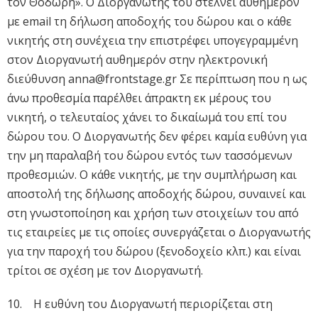
τον Θοδωρή». Ο Διοργανωτής του στέλνει αυθημερόν
με email τη δήλωση αποδοχής του δώρου και o κάθε
νικητής στη συνέχεια την επιστρέφει υπογεγραμμένη
στον Διοργανωτή αυθημερόν στην ηλεκτρονική
διεύθυνση
anna@frontstage.gr
Σε περίπτωση που η ως
άνω προθεσμία παρέλθει άπρακτη εκ μέρους του
νικητή, ο τελευταίος χάνει το δικαίωμά του επί του
δώρου του. Ο Διοργανωτής δεν φέρει καμία ευθύνη για
την μη παραλαβή του δώρου εντός των τασσόμενων
προθεσμιών. Ο κάθε νικητής, με την συμπλήρωση και
αποστολή της δήλωσης αποδοχής δώρου, συναινεί και
στη γνωστοποίηση και χρήση των στοιχείων του από
τις εταιρείες με τις οποίες συνεργάζεται ο Διοργανωτής
για την παροχή του δώρου (ξενοδοχείο κλπ.) και είναι
τρίτοι σε σχέση με τον Διοργανωτή.
10. Η ευθύνη του Διοργανωτή περιορίζεται στη