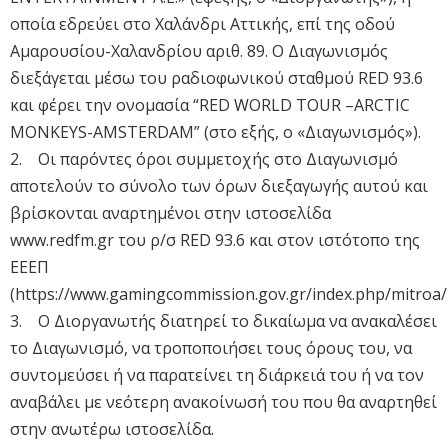
οποία εδρεύει στο Χαλάνδρι Αττικής, επί της οδού
Αμαρουσίου-Χαλανδρίου αριθ. 89. Ο Διαγωνισμός
διεξάγεται μέσω του ραδιοφωνικού σταθμού RED 93.6
και φέρει την ονομασία “RED WORLD TOUR –ARCTIC
MONKEYS-AMSTERDAM” (στο εξής, ο «Διαγωνισμός»).
2. Οι παρόντες όροι συμμετοχής στο Διαγωνισμό
αποτελούν το σύνολο των όρων διεξαγωγής αυτού και
βρίσκονται αναρτημένοι στην ιστοσελίδα
www.redfm.gr του ρ/σ RED 93.6 και στον ιστότοπο της
ΕΕΕΠ
(https://www.gamingcommission.gov.gr/index.php/mitroa/r
3. Ο Διοργανωτής διατηρεί το δικαίωμα να ανακαλέσει
το Διαγωνισμό, να τροποποιήσει τους όρους του, να
συντομεύσει ή να παρατείνει τη διάρκειά του ή να τον
αναβάλει με νεότερη ανακοίνωσή του που θα αναρτηθεί
στην ανωτέρω ιστοσελίδα.