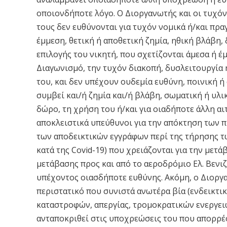
οποιονδήποτε λόγο. Ο Διοργανωτής και οι τυχόν 
τους δεν ευθύνονται για τυχόν νομικά ή/και πρ
έμμεση, θετική ή αποθετική ζημία, ηθική βλάβη,
επιλογής του νικητή, που σχετίζονται άμεσα ή έ
Διαγωνισμό, την τυχόν διακοπή, δυσλειτουργία 
του, και δεν υπέχουν ουδεμία ευθύνη, ποινική ή
συμβεί και/ή ζημία και/ή βλάβη, σωματική ή υλι
δώρο, τη χρήση του ή/και για οιαδήποτε άλλη αιτ
αποκλειστικά υπεύθυνοι για την απόκτηση των
των αποδεικτικών εγγράφων περί της τήρησης τ
κατά της Covid-19) που χρειάζονται για την μετά
μετάβασης προς και από το αεροδρόμιο Ελ. Βενι
υπέχοντος οιασδήποτε ευθύνης. Ακόμη, ο Διοργα
περιστατικό που συνιστά ανωτέρα βία (ενδεικτι
καταστροφών, απεργίας, τρομοκρατικών ενεργειών
ανταποκριθεί στις υποχρεώσεις του που απορρέ