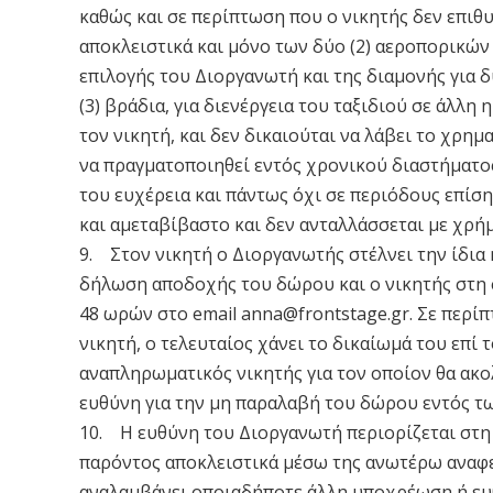
καθώς και σε περίπτωση που ο νικητής δεν επιθυ
αποκλειστικά και μόνο των δύο (2) αεροπορικών 
επιλογής του Διοργανωτή και της διαμονής για δ
(3) βράδια, για διενέργεια του ταξιδιού σε άλλ
τον νικητή, και δεν δικαιούται να λάβει το χρη
να πραγματοποιηθεί εντός χρονικού διαστήματος
του ευχέρεια και πάντως όχι σε περιόδους επίσ
και αμεταβίβαστο και δεν ανταλλάσσεται με χρή
9. Στον νικητή ο Διοργανωτής στέλνει την ίδια
δήλωση αποδοχής του δώρου και o νικητής στη 
48 ωρών στο email
anna@frontstage.gr
. Σε περί
νικητή, ο τελευταίος χάνει το δικαίωμά του επί 
αναπληρωματικός νικητής για τον οποίον θα ακολ
ευθύνη για την μη παραλαβή του δώρου εντός 
10. Η ευθύνη του Διοργανωτή περιορίζεται στη
παρόντος αποκλειστικά μέσω της ανωτέρω αναφε
αναλαμβάνει οποιαδήποτε άλλη υποχρέωση ή ευ