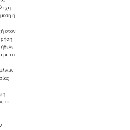
ελέχη
άμεση ή
ς
χή στον
 χρήση
 ήθελε
α με το
ομένων
σίας
 μη
υς σε
ν