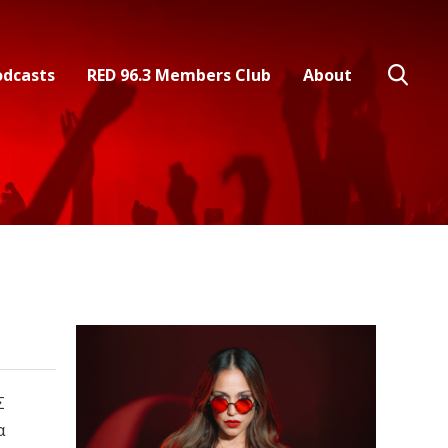
odcasts
RED 96.3 Members Club
About
Σ
α