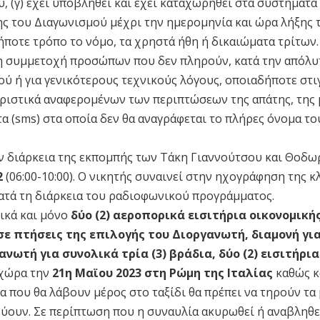
, (γ) έχει υποβληθεί και έχει καταχωρηθεί στα συστήματα
ης του Διαγωνισμού μέχρι την ημερομηνία και ώρα λήξης 
ήποτε τρόπο το νόμο, τα χρηστά ήθη ή δικαιώματα τρίτων.
τη συμμετοχή προσώπων που δεν πληρούν, κατά την απόλυ
ού ή για γενικότερους τεχνικούς λόγους, οποιαδήποτε στι
ιοριστικά αναφερομένων των περιπτώσεων της απάτης, της
α (sms) στα οποία δεν θα αναγράφεται το πλήρες όνομα το
ην διάρκεια της εκπομπής των Τάκη Γιαννούτσου και Θοδω
2
(06:00-10:00). Ο νικητής συναινεί στην ηχογράφηση της 
ατά τη διάρκεια του ραδιοφωνικού προγράμματος.
ικά και μόνο
δύο (2) αεροπορικά εισιτήρια οικονομική
σε πτήσεις της επιλογής του Διοργανωτή, διαμονή γι
ανωτή για συνολικά τρία (3) βράδια,
δύο (2) εισιτήρια
 χώρα την
21η Μαϊου 2023 στη Ρώμη της Ιταλίας
καθώς κ
ομα που θα λάβουν μέρος στο ταξίδι θα πρέπει να τηρούν τα
χύουν. Σε περίπτωση που η συναυλία ακυρωθεί ή αναβληθε