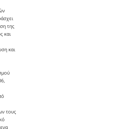
ών
ράσχει
ση της
ς και
ωση και
σμού
06,
πό
ων τους
κό
μενα