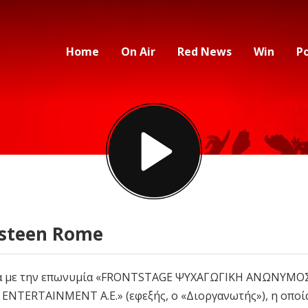
Home
On Air
Red News
Win
P
gsteen Rome
ρεία με την επωνυμία «FRONTSTAGE ΨΥΧΑΓΩΓΙΚΗ ΑΝΩΝΥΜΟ
 ENTERTAINMENT A.E.» (εφεξής, ο «Διοργανωτής»), η οποί