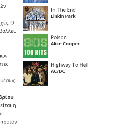
τών
In The End
ς
Linkin Park
χές. Ο
βάλλει.
Poison
Alice Cooper
θμών
στές
Highway To Hell
AC/DC
 αμέσως
βρίου
είται η
αι
 προϊόν