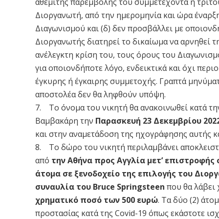
αθέμιτης παρεμβολής του συμμετέχοντα ή τρίτου
Διοργανωτή, από την ημερομηνία και ώρα έναρξ
Διαγωνισμού και (δ) δεν προσβάλλει με οποιονδ
Διοργανωτής διατηρεί το δικαίωμα να αρνηθεί 
ανέλεγκτη κρίση του, τους όρους του Διαγωνισμ
για οποιονδήποτε λόγο, ενδεικτικά και όχι περ
έγκυρης ή έγκαιρης συμμετοχής. Γραπτά μηνύματ
αποστολέα δεν θα ληφθούν υπόψη.
7. Το όνομα του νικητή θα ανακοινωθεί κατά τ
Βαμβακάρη την
Παρασκευή 23 Δεκεμβρίου 202
και στην αναμετάδοση της ηχογράφησης αυτής κ
8. Το δώρο του νικητή περιλαμβάνει αποκλειστ
από
την Αθήνα προς Αγγλία μετ’ επιστροφής 
άτομα σε ξενοδοχείο της επιλογής του Διοργ
συναυλία του Bruce Springsteen
που θα λάβει
χρηματικό ποσό των 500 ευρώ
. Τα δύο (2) άτ
προστασίας κατά της Covid-19 όπως εκάστοτε ισ