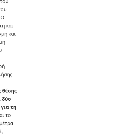
 του
του
 Ο
τη και
γμή και
 μη
υ
ρή
κλήσης
ς θέσης
α
δύο
 για τη
αι το
 μέτρα
ί,