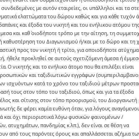
συνδεδεμένες με αυτόν εταιρείες, οι υπάλληλοι και τα στ
αγματικά ελαττώματα του δώρου καθώς και για κάθε τυχόν 
 δαπάνες και έξοδα του νικητή και του ενήλικου ατόμου τη
μμεσα και καθ΄ οιοδήποτε τρόπο με την αίτηση, τη συμμετο
ή καθυστέρηση του Διαγωνισμού ή/και με το δώρο και τη
 αστική προς τον νικητή ή τρίτο, για οποιοδήποτε ατύχημα
κή, ήθελε προκληθεί σε αυτούς σχετιζόμενη άμεσα ή έμμεσ
ία. Ο νικητής και το ενήλικο άτομο που θα επιλέξει είναι
 προσωπικών και ταξιδιωτικών εγγράφων (συμπεριλαμβαν
ων ισχυόντων κατά το χρόνο του ταξιδιού μέτρων προστα
βασή τους στον τόπο του ταξιδιού, όπως και για τα έξοδα
ζέλος και σίτισης στον τόπο προορισμού, του Διοργανωτή
νωτής δε φέρει καμία ευθύνη όταν, για λόγους αναγόμενο
κά και όχι περιοριστικά λόγω φυσικών φαινομένων /
, ατυχημάτων, πανδημίας κ.λπ.), δεν είναι σε θέση να
ουν από τους παρόντες όρους και απαλλάσσεται αζήμια τω