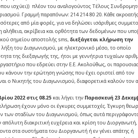
 όπου ισχύει)) πλέον του αναλογούντος Τέλους Συνδρομη
αριασμού. Γραμμή παραπόνων: 214 214 80 20. Κάθε ακροατή
σότερες από μία φορές, για να δηλώσει ισάριθμες συμμετο
η αλήθεια, ακρίβεια και ορθότητα των δεδομένων που υπο
κού σημείου αποστολής sms,
διεξάγεται κλήρωση την
 λήξη του Διαγωνισμού, με ηλεκτρονικό μέσο, το οποίο
τητα της διεξαγωγής της, ήτοι με γεννήτρια τυχαίων αρι
γαστήριο που εδρεύει στην Ε.Ε. Ακολούθως, οι παρουσια
υ κάνουν την ερώτηση γνώσης που έχει οριστεί από τον
ίναι ο Νικητής του Διαγωνισμού, διαφορετικά καλούν τον
ρίου 2022 στις 08.25
και λήγει την
Παρασκευή 23 Δεκεμ
λήρωση έχουν μόνο οι έγκυρες συμμετοχές. Έγκυρη θεωρ
ων των σταδίων του Διαγωνισμού, όπως αυτά περιγράφοντ
ην απόλυτη διακριτική ευχέρεια και κρίση του Διοργανωτή,
ντα στα συστήματα του Διοργανωτή ή εν γένει απάτης ή