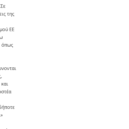
 Σε
εις της
μού ΕΕ
νω
, όπως
ώνονται
,
 και
οστέα
σδήποτε
.»