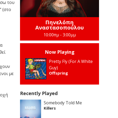
έσω του
 (στο
Πηνελόπη
Αναστασοπούλου
10:00πμ - 3:00μμ
να
Now Playing
θεί
Pretty Fly (For A White
έχουν
Guy)
Offspring
ενοι με
Recently Played
τοχή
Somebody Told Me
Killers