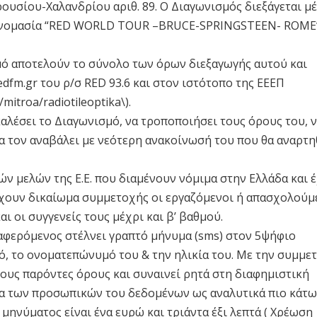
ρουσίου-Χαλανδρίου αριθ. 89. Ο Διαγωνισμός διεξάγεται μ
ν ονομασία “RED WORLD TOUR –BRUCE-SPRINGSTEEN- ROME”
ό αποτελούν το σύνολο των όρων διεξαγωγής αυτού και
dfm.gr του ρ/σ RED 93.6 και στον ιστότοπο της ΕΕΕΠ
mitroa/radiotileoptika\).
αλέσει το Διαγωνισμό, να τροποποιήσει τους όρους του, 
να τον αναβάλει με νεότερη ανακοίνωσή του που θα αναρτη
ν μελών της Ε.Ε. που διαμένουν νόμιμα στην Ελλάδα και 
 έχουν δικαίωμα συμμετοχής οι εργαζόμενοι ή απασχολούμ
 οι συγγενείς τους μέχρι και β’ βαθμού.
ιαφερόμενος στέλνει γραπτό μήνυμα (sms) στον 5ψήφιο
νό, το ονοματεπώνυμό του & την ηλικία του. Με την συμμε
ους παρόντες όρους και συναινεί ρητά στη διαφημιστική
σία των προσωπικών του δεδομένων ως αναλυτικά πιο κάτω
μηνύματος είναι ένα ευρώ και τριάντα έξι λεπτά ( Χρέωση