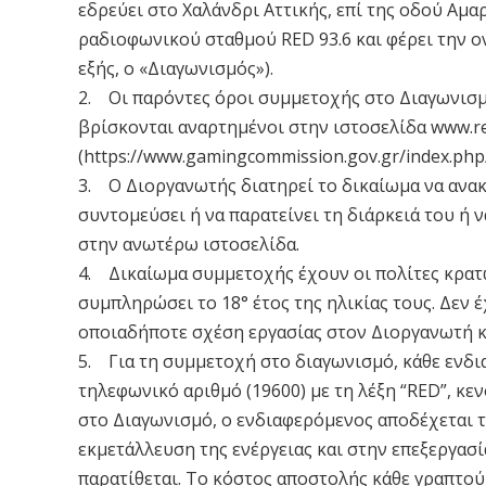
εδρεύει στο Χαλάνδρι Αττικής, επί της οδού Αμα
ραδιοφωνικού σταθμού RED 93.6 και φέρει τη
εξής, ο «Διαγωνισμός»).
2. Οι παρόντες όροι συμμετοχής στο Διαγωνισμ
βρίσκονται αναρτημένοι στην ιστοσελίδα www.re
(https://www.gamingcommission.gov.gr/index.php/
3. Ο Διοργανωτής διατηρεί το δικαίωμα να ανακ
συντομεύσει ή να παρατείνει τη διάρκειά του ή 
στην ανωτέρω ιστοσελίδα.
4. Δικαίωμα συμμετοχής έχουν οι πολίτες κρατώ
συμπληρώσει το 18° έτος της ηλικίας τους. Δεν
οποιαδήποτε σχέση εργασίας στον Διοργανωτή και
5. Για τη συμμετοχή στο διαγωνισμό, κάθε ενδ
τηλεφωνικό αριθμό (19600) με τη λέξη “RED”, κε
στο Διαγωνισμό, ο ενδιαφερόμενος αποδέχεται τ
εκμετάλλευση της ενέργειας και στην επεξεργα
παρατίθεται. Το κόστος αποστολής κάθε γραπτού 