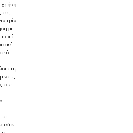
ι χρήση
ς της
ια τρία
ηση με
μπορεί
ριτική
πικό
ώσει τη
 εντός
ς του
α
του
ι ούτε
ια