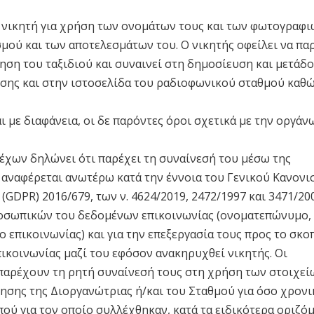
 νικητή για χρήση των ονομάτων τους και των φωτογραφι
μού και των αποτελεσμάτων του. Ο νικητής οφείλει να πα
ση του ταξιδιού και συναινεί στη δημοσίευση και μετάδο
σης και στην ιστοσελίδα του ραδιοφωνικού σταθμού καθώ
 με διαφάνεια, οι δε παρόντες όροι σχετικά με την οργάν
έχων δηλώνει ότι παρέχει τη συναίνεσή του μέσω της
αναφέρεται ανωτέρω κατά την έννοια του Γενικού Κανονι
PR) 2016/679, των ν. 4624/2019, 2472/1997 και 3471/20
ροσωπικών του δεδομένων επικοινωνίας (ονοματεπώνυμο,
επικοινωνίας) και για την επεξεργασία τους προς το σκο
ικοινωνίας μαζί του εφόσον ανακηρυχθεί νικητής. Οι
παρέχουν τη ρητή συναίνεσή τους στη χρήση των στοιχεί
ησης της Διοργανώτριας ή/και του Σταθμού για όσο χρονι
πού για τον οποίο συλλέχθηκαν, κατά τα ειδικότερα οριζό