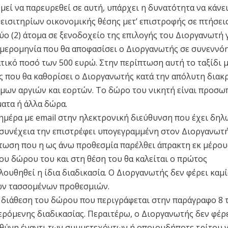
μεί να παρευρεθεί σε αυτή, υπάρχει η δυνατότητα να κάνε
εισιτηρίων οικονομικής θέσης μετ’ επιστροφής σε πτήσει
ύο (2) άτομα σε ξενοδοχείο της επιλογής του Διοργανωτή γ
η ημερομηνία που θα αποφασίσει ο Διοργανωτής σε συνεννό
ματικό ποσό των 500 ευρώ. Στην περίπτωση αυτή το ταξίδι 
 που θα καθορίσει ο Διοργανωτής κατά την απόλυτη διακ
ημων αργιών και εορτών. Το δώρο του νικητή είναι προσω
ματα ή άλλα δώρα.
 ημέρα με email στην ηλεκτρονική διεύθυνση που έχει δηλ
συνέχεια την επιστρέφει υπογεγραμμένη στον Διοργανωτή
πτωση που η ως άνω προθεσμία παρέλθει άπρακτη εκ μέρου
του δώρου του και στη θέση του θα καλείται ο πρώτος
ουθηθεί η ίδια διαδικασία. Ο Διοργανωτής δεν φέρει καμί
των τασσομένων προθεσμιών.
 διάθεση του δώρου που περιγράφεται στην παράγραφο 8 
ρόμενης διαδικασίας. Περαιτέρω, ο Διοργανωτής δεν φέρε
θύνη έναντι των συμμετεχόντων ή οποιουδήποτε τρίτου γ