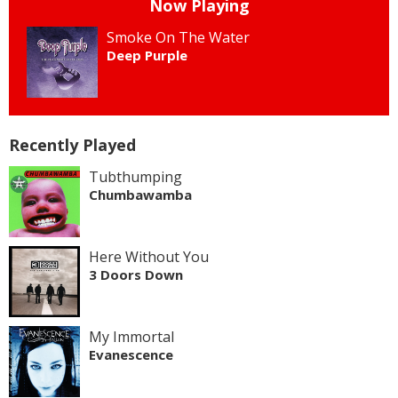
Now Playing
Smoke On The Water
Deep Purple
Recently Played
Tubthumping
Chumbawamba
Here Without You
3 Doors Down
My Immortal
Evanescence