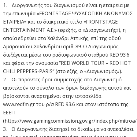
1. Διοργανωτής του διαγωνισμού είναι η εταιρεία με
την επωνυμία «FRONTSTAGE ΨΥΧΑΓΩΓΙΚΗ ΑΝΩΝΥΜΟΣ
ΕΤΑΙΡΕΙΑ» και το διακριτικό τίτλο «FRONTSTAGE
ENTERTAINMENT A.E.» (εφεξής, ο «Διοργανωτής»), η
οποία εδρεύει στο Χαλάνδρι Αττικής, επί της οδού
Αμαρουσίου-Χαλανδρίου αριθ. 89. Ο Διαγωνισμός
διεξάγεται μέσω του ραδιοφωνικού σταθμού RED 93.6
και φέρει την ονομασία “RED WORLD TOUR – RED HOT
CHILI PEPPERS-PARIS” (στο εξής, ο «Διαγωνισμός»).
2. Οι παρόντες όροι συμμετοχής στο Διαγωνισμό
αποτελούν το σύνολο των όρων διεξαγωγής αυτού και
βρίσκονται αναρτημένοι στην ιστοσελίδα
www.redfm.gr του ρ/σ RED 93.6 και στον ιστότοπο της
ΕΕΕΠ
(https://www.gamingcommission.gov.gr/index.php/mitroa/r
3. Ο Διοργανωτής διατηρεί το δικαίωμα να ανακαλέσει