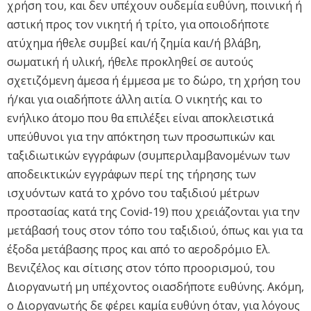
χρήση του, και δεν υπέχουν ουδεμία ευθύνη, ποινική ή
αστική προς τον νικητή ή τρίτο, για οποιοδήποτε
ατύχημα ήθελε συμβεί και/ή ζημία και/ή βλάβη,
σωματική ή υλική, ήθελε προκληθεί σε αυτούς
σχετιζόμενη άμεσα ή έμμεσα με το δώρο, τη χρήση του
ή/και για οιαδήποτε άλλη αιτία. Ο νικητής και το
ενήλικο άτομο που θα επιλέξει είναι αποκλειστικά
υπεύθυνοι για την απόκτηση των προσωπικών και
ταξιδιωτικών εγγράφων (συμπεριλαμβανομένων των
αποδεικτικών εγγράφων περί της τήρησης των
ισχυόντων κατά το χρόνο του ταξιδιού μέτρων
προστασίας κατά της Covid-19) που χρειάζονται για την
μετάβασή τους στον τόπο του ταξιδιού, όπως και για τα
έξοδα μετάβασης προς και από το αεροδρόμιο Ελ.
Βενιζέλος και σίτισης στον τόπο προορισμού, του
Διοργανωτή μη υπέχοντος οιασδήποτε ευθύνης. Ακόμη,
ο Διοργανωτής δε φέρει καμία ευθύνη όταν, για λόγους