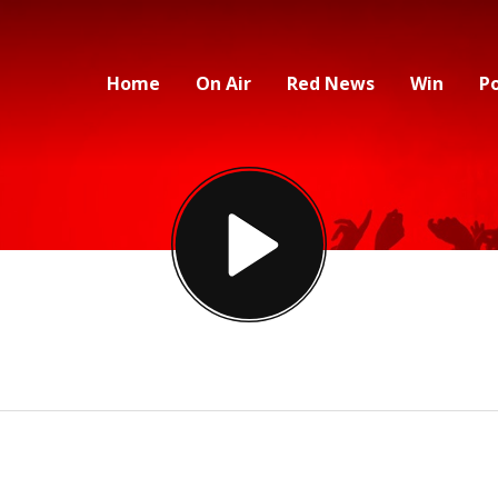
Home
On Air
Red News
Win
P