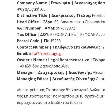
Company Name | Επωνυμία | Δικαιούχος dom
Ψυχαγωγική A.E.
Distinctive Title | Διακριτικός Τίτλος:
Frontst
Head Office | Έδρα:
89, Amaroussiou Chalandriou
VAT Number | ΑΦΜ:
997672872
Tax Office | ΔΟΥ:
KEFODE Attikis | ΚΕΦΟΔΕ Αττι
Postal Code | ΤΚ:
15233
Contact Number | Τηλέφωνο Επικοινωνίας:
2
Email:
info@frontstage.gr
Owner's Name / Legal Representative | Όνομ
|
Αλεξάνδρα Δασκαλοπούλου
Manager | Διαχειριστής | Διευθυντής:
Alexan
Managing Editor | Διευθυντής Σύνταξης:
Geor
«Η εταιρεία μας Frontstage Ψυχαγωγική Ανώνυμ
της Επιτροπής της 1ης Μαρτίου 2018 σχετικά με
περιεχομένου στο διαδίκτυο (L 63).»