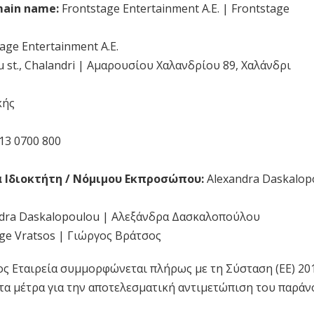
ain name:
Frontstage Entertainment A.E. | Frontstage
age Entertainment A.E.
 st., Chalandri | Αμαρουσίου Χαλανδρίου 89, Χαλάνδρι
κής
13 0700 800
α Ιδιοκτήτη / Νόμιμου Εκπροσώπoυ:
Alexandra Daskalop
dra Daskalopoulou |
Αλεξάνδρα Δασκαλοπούλου
ge Vratsos | Γιώργος Βράτσος
ος Εταιρεία συμμορφώνεται πλήρως με τη Σύσταση (ΕΕ) 20
 τα μέτρα για την αποτελεσματική αντιμετώπιση του παρά