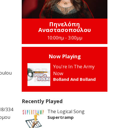
Πηνελόπη
Αναστασοπούλου
10:00πμ - 3:00μμ
Now Playing
You're In The Army
oulou
Now
Bolland And Bolland
Recently Played
18/334
The Logical Song
νομου
Supertramp