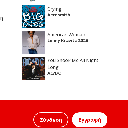
Crying
Aerosmith
 η
American Woman
Lenny Kravitz 2026
You Shook Me All Night
Long
AC/DC
Σύνδεση
Εγγραφή