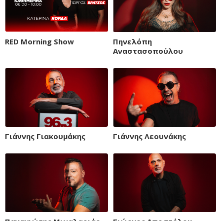
RED Morning Show
Πηνελόπη
Αναστασοπούλου
Γιάννης Γιακουμάκης
Γιάννης Λεουνάκης