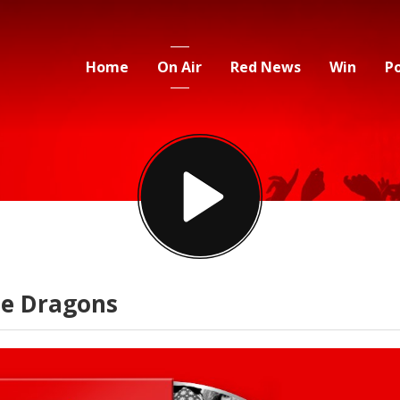
Home
On Air
Red News
Win
P
ine Dragons