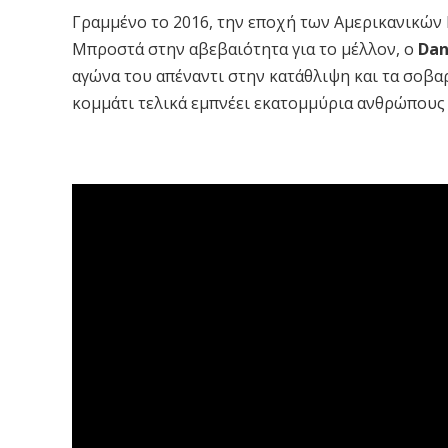
Γραμμένο το 2016, την εποχή των Αμερικανικών
Μπροστά στην αβεβαιότητα για το μέλλον, ο
Dan
αγώνα του απέναντι στην κατάθλιψη και τα σοβα
κομμάτι τελικά εμπνέει εκατομμύρια ανθρώπους 