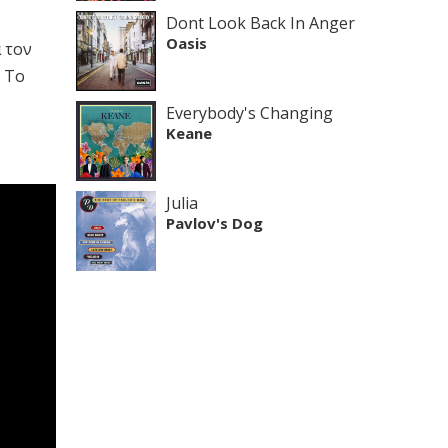
Dont Look Back In Anger
Oasis
 τον
. Το
Everybody's Changing
Keane
Julia
Pavlov's Dog