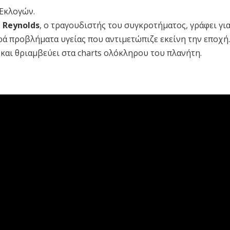
 Εκλογών.
 Reynolds
, ο τραγουδιστής του συγκροτήματος, γράφει για
ρά προβλήματα υγείας που αντιμετώπιζε εκείνη την εποχή
και θριαμβεύει στα charts ολόκληρου του πλανήτη.