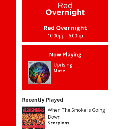
Red Overnight
10:00μμ - 6:00πμ
Now Playing
Uprising
Muse
Recently Played
When The Smoke Is Going
Down
Scorpions