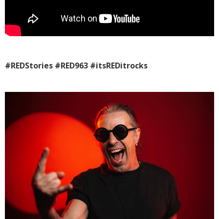
#REDStories #RED963 #itsREDitrocks