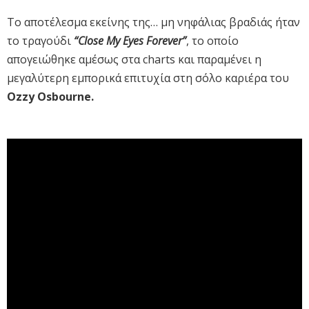
Το αποτέλεσμα εκείνης της… μη νηφάλιας βραδιάς ήταν
το τραγούδι
“Close My Eyes Forever”
, το οποίο
απογειώθηκε αμέσως στα charts και παραμένει η
μεγαλύτερη εμπορικά επιτυχία στη σόλο καριέρα του
Ozzy Osbourne.