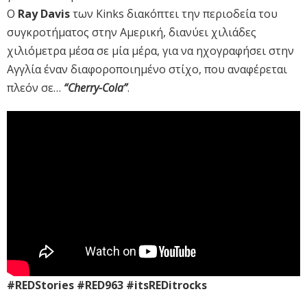
Ο
Ray Davis
των Kinks διακόπτει την περιοδεία του
συγκροτήματος στην Αμερική, διανύει χιλιάδες
χιλιόμετρα μέσα σε μία μέρα, για να ηχογραφήσει στην
Αγγλία έναν διαφοροποιημένο στίχο, που αναφέρεται
πλεόν σε…
“Cherry-Cola”
.
#REDStories #RED963 #itsREDitrocks