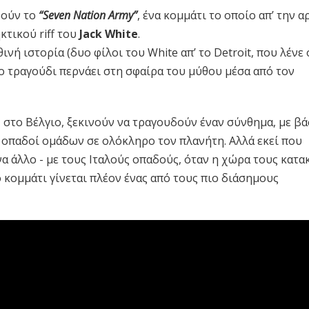
ούν το
“Seven Nation Army”
, ένα κομμάτι το οποίο απ’ την α
κτικού riff του
Jack White
.
ινή ιστορία (δυο φίλοι του White απ’ το Detroit, που λένε 
το τραγούδι περνάει στη σφαίρα του μύθου μέσα από τον
 στο Βέλγιο, ξεκινούν να τραγουδούν έναν σύνθημα, με βά
 οπαδοί ομάδων σε ολόκληρο τον πλανήτη. Αλλά εκεί που
να άλλο - με τους Ιταλούς οπαδούς, όταν η χώρα τους κατα
κομμάτι γίνεται πλέον ένας από τους πιο διάσημους