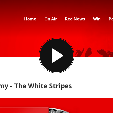
Home
On Air
Red News
Win
P
my - The White Stripes