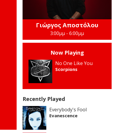
Γιώργος Αποστόλου
3:00μμ - 6:00μμ
Now Playing
No One Like You
Scorpions
Recently Played
Everybody's Fool
Evanescence