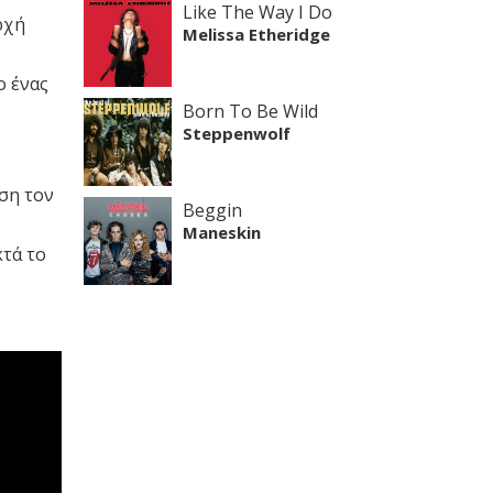
Like The Way I Do
ρχή
Melissa Etheridge
ο ένας
Born To Be Wild
Steppenwolf
ση τον
Beggin
Maneskin
κτά το