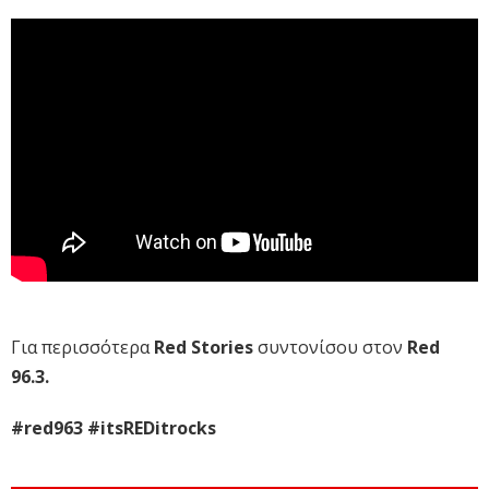
Για περισσότερα
Red Stories
συντονίσου στον
Red
96.3.
#red963 #itsREDitrocks