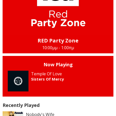
RED Party Zone
10:00μμ - 1:00πμ
Now Playing
Temple Of Love
Sisters Of Mercy
Recently Played
Nobody's Wife