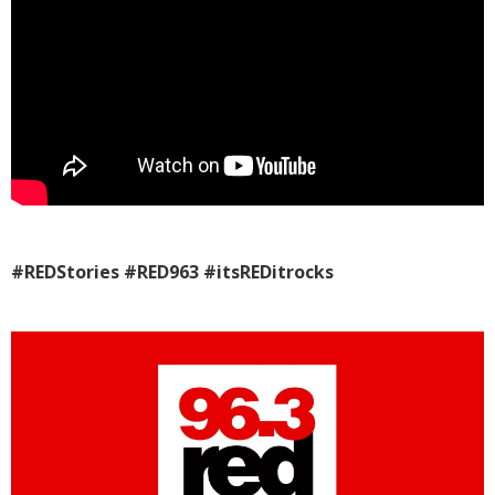
#REDStories #RED963 #itsREDitrocks