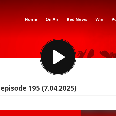
Home
On Air
Red News
Win
P
episode 195 (7.04.2025)