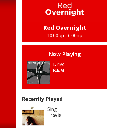
Red Overnight
10:00μμ - 6:00πμ
Now Playing
Drive
R.E.M.
Recently Played
Sing
Travis