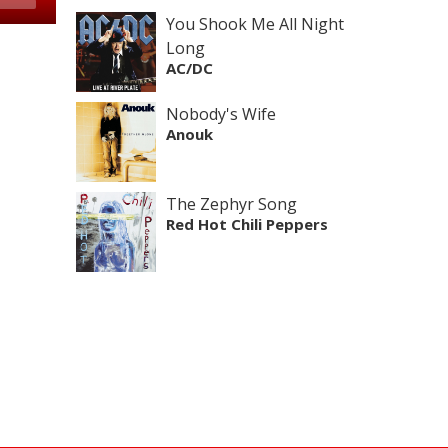
You Shook Me All Night
Long
AC/DC
Nobody's Wife
Anouk
The Zephyr Song
Red Hot Chili Peppers