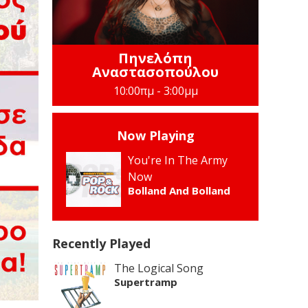
Πηνελόπη
Αναστασοπούλου
10:00πμ - 3:00μμ
Now Playing
You're In The Army
Now
Bolland And Bolland
Recently Played
The Logical Song
Supertramp