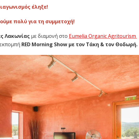
διαγωνισμός έληξε!
ούμε πολύ για τη συμμετοχή!
ες Λακωνίας
με διαμονή στο
Eumelia Organic Agritourism
 εκπομπή
RED Morning Show με τον Τάκη & τον Θοδωρή.