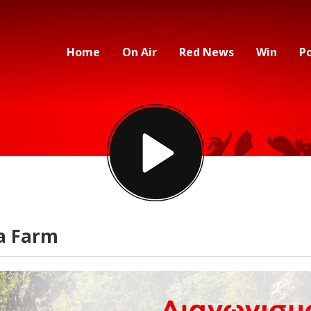
Home
On Air
Red News
Win
P
a Farm