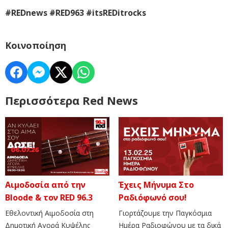
#REDnews #RED963 #itsREDitrocks
Κοινοποίηση
Περισσότερα Red News
Αιμοδοσία από την
Έχεις Μήνυμα Στο
Bloode & τον RED 96.3
Ραδιόφωνό σου!
Εθελοντική Αιμοδοσία στη
Γιορτάζουμε την Παγκόσμια
Δημοτική Αγορά Κυψέλης
Ημέρα Ραδιοφώνου με τα δικά