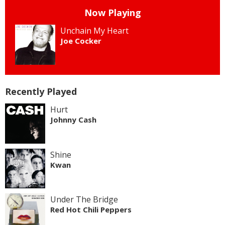
Now Playing
Unchain My Heart
Joe Cocker
Recently Played
Hurt
Johnny Cash
Shine
Kwan
Under The Bridge
Red Hot Chili Peppers