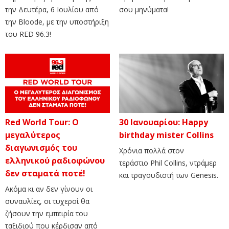
την Δευτέρα, 6 Ιουλίου από
σου μηνύματα!
την Bloode, με την υποστήριξη
του RED 96.3!
Red World Tour: Ο
30 Iανουαρίου: Ηappy
μεγαλύτερος
birthday mister Collins
διαγωνισμός του
Xρόνια πολλά στον
ελληνικού ραδιοφώνου
τεράστιο Phil Collins, ντράμερ
δεν σταματά ποτέ!
και τραγουδιστή των Genesis.
Ακόμα κι αν δεν γίνουν οι
συναυλίες, οι τυχεροί θα
ζήσουν την εμπειρία του
ταξιδιού που κέρδισαν από