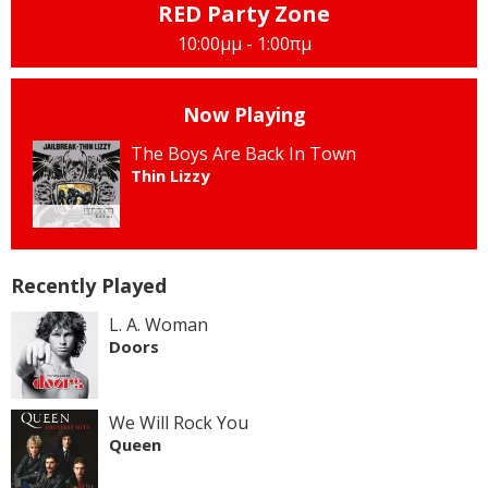
RED Party Zone
10:00μμ - 1:00πμ
Now Playing
The Boys Are Back In Town
Thin Lizzy
Recently Played
L. A. Woman
Doors
We Will Rock You
Queen