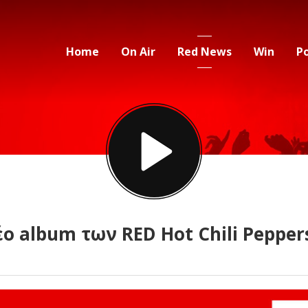
Home
On Air
Red News
Win
P
ο album των RED Hot Chili Pepper