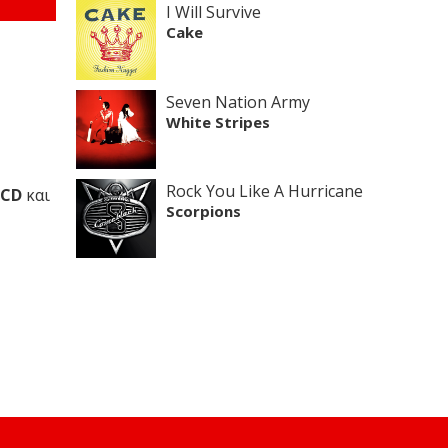
I Will Survive
Cake
Seven Nation Army
White Stripes
Rock You Like A Hurricane
CD
και
Scorpions