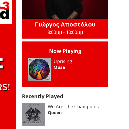
Γιώργος Αποστόλου
8:00μμ - 10:00μμ
Now Playing
Uprising
Muse
Recently Played
We Are The Champions
Queen