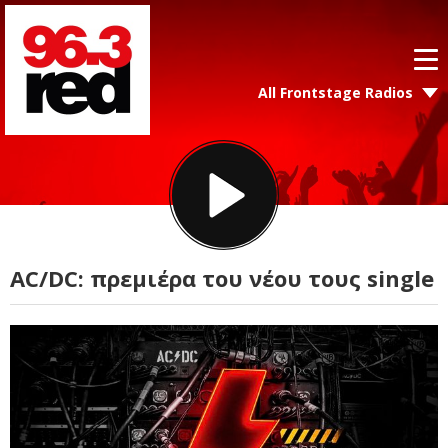
All Frontstage Radios
AC/DC: πρεμιέρα του νέου τους single