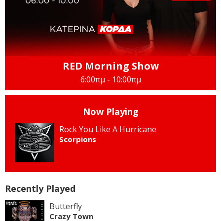
RED Morning Show
6:00πμ - 10:00πμ
Now Playing
Rock You Like A Hurricane
Scorpions
Recently Played
Butterfly
Crazy Town