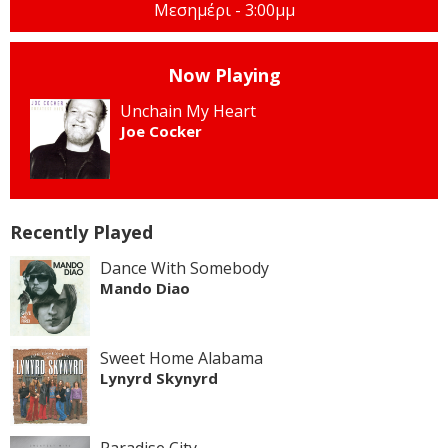
Μεσημέρι - 3:00μμ
Now Playing
Unchain My Heart
Joe Cocker
Recently Played
Dance With Somebody
Mando Diao
Sweet Home Alabama
Lynyrd Skynyrd
Paradise City