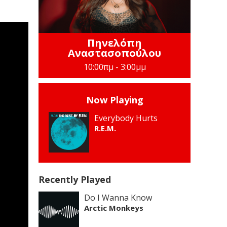
Πηνελόπη
Αναστασοπούλου
10:00πμ - 3:00μμ
Now Playing
Everybody Hurts
R.E.M.
Recently Played
Do I Wanna Know
Arctic Monkeys