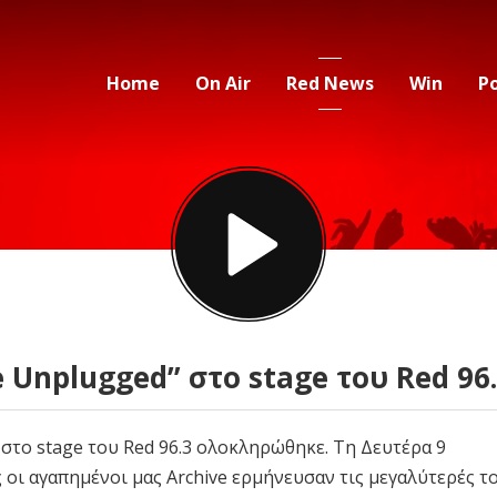
Home
On Air
Red News
Win
P
 Unplugged” στο stage του Red 96
 στο stage του Red 96.3 ολοκληρώθηκε. Tη Δευτέρα 9
ς οι αγαπημένοι μας Archive ερμήνευσαν τις μεγαλύτερές τ