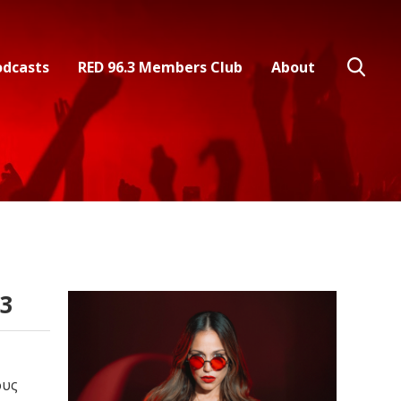
odcasts
RED 96.3 Members Club
About
.3
ους