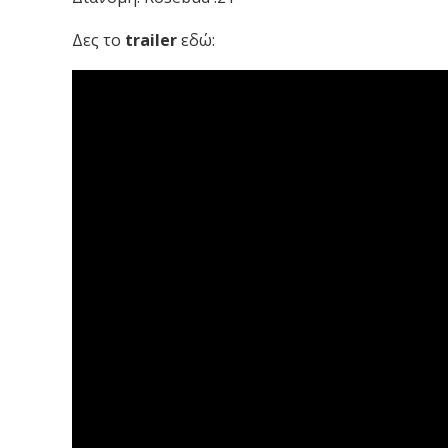
Δες το
trailer
εδώ: