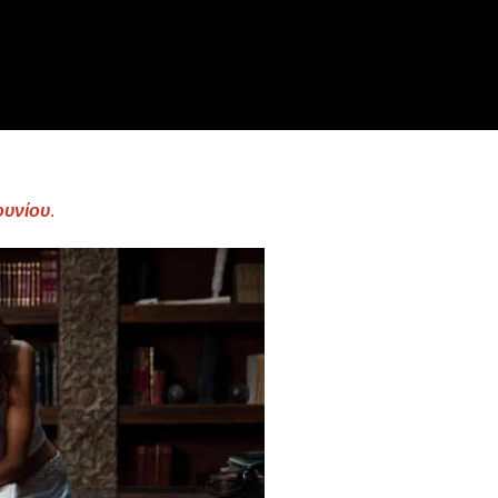
ουνίου
.