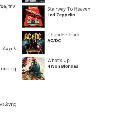
foe
, την
Stairway To Heaven
Led Zeppelin
Thunderstruck
AC/DC
– Άνχελ
What's Up
4 Non Blondes
 από τη
Αντώνης