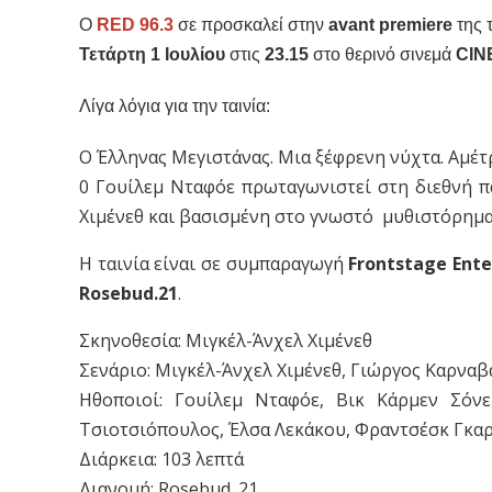
Ο
RED 96.3
σε προσκαλεί στην
avant premiere
της 
Τετάρτη 1 Ιουλίου
στις
23.15
στο θερινό σινεμά
CIN
Λίγα λόγια για την ταινία:
Ο Έλληνας Μεγιστάνας. Μια ξέφρενη νύχτα. Αμέτ
0 Γουίλεμ Νταφόε πρωταγωνιστεί στη διεθνή π
Χιμένεθ και βασισμένη στο γνωστό μυθιστόρημ
Η ταινία είναι σε συμπαραγωγή
Frontstage Ent
Rosebud.21
.
Σκηνοθεσία: Μιγκέλ-Άνχελ Χιμένεθ
Σενάριο: Μιγκέλ-Άνχελ Χιμένεθ, Γιώργος Καρνα
Ηθοποιοί: Γουίλεμ Νταφόε, Βικ Κάρμεν Σόνε
Τσιοτσιόπουλος, Έλσα Λεκάκου, Φραντσέσκ Γκα
Διάρκεια: 103 λεπτά
Διανομή: Rosebud .21