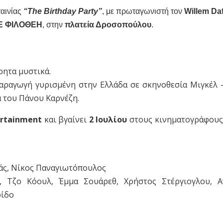
ταινίας
“Τhe Birthday Party”
, με πρωταγωνιστή τον
Willem Da
E ΦΙΛΟΘΕΗ
, στην
πλατεία Δροσοπούλου
.
ρητα μυστικά.
αραγωγή γυρισμένη στην Ελλάδα σε σκηνοθεσία Μιγκέλ 
α του Πάνου Καρνέζη.
ertainment
και βγαίνει
2 Ιουλίου
στους κινηματογράφους
βάς, Νίκος Παναγιωτόπουλος
, Τζο Κόουλ, Έμμα Σουάρεθ, Χρήστος Στέργιογλου, 
ρίδο