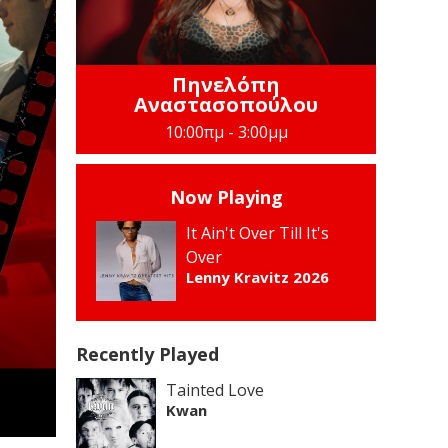
Πηνελόπη
Αναστασοπούλου
10:00πμ - 3:00μμ
Now Playing
It Ain't Over Till It's
Over
Lenny Kravitz 2026
Recently Played
Tainted Love
Kwan