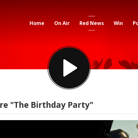
Home
On Air
Red News
Win
P
e "The Birthday Party"