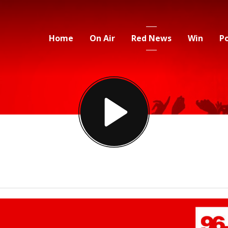
Home
On Air
Red News
Win
P