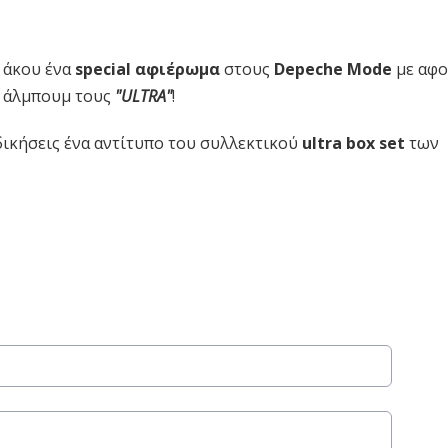
 άκου ένα
special αφιέρωμα
στους
Depeche Mode
με αφ
ο άλμπουμ τους
"ULTRA"
!
δικήσεις ένα αντίτυπο του συλλεκτικού
ultra box set
των