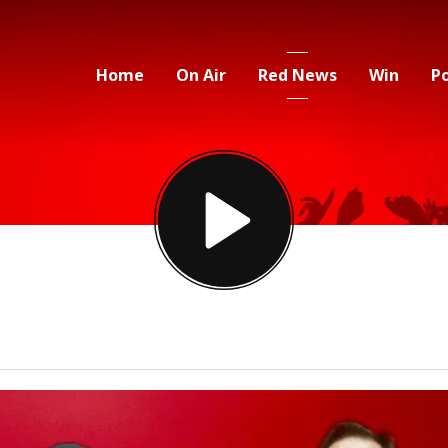
Home
On Air
Red News
Win
P