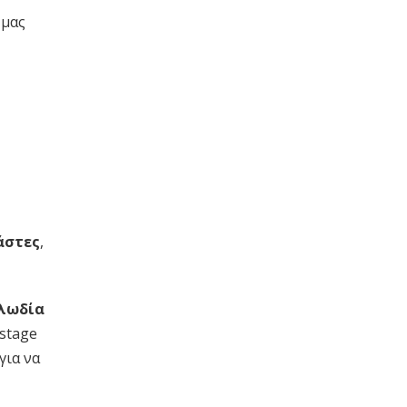
 μας
άστες
,
λωδία
tstage
για να