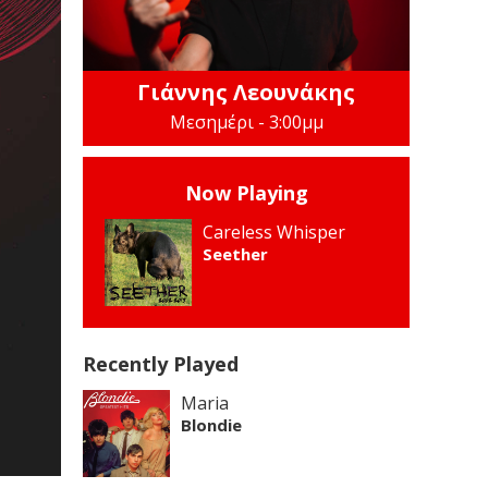
Γιάννης Λεουνάκης
Μεσημέρι - 3:00μμ
Now Playing
Careless Whisper
Seether
Recently Played
Maria
Blondie