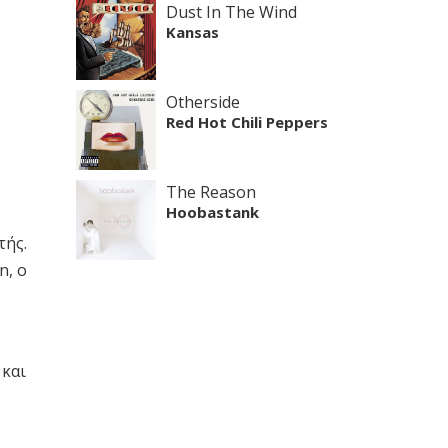
Dust In The Wind
Kansas
Otherside
Red Hot Chili Peppers
The Reason
Hoobastank
τής.
n, o
 και