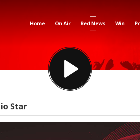
Home
On Air
Red News
Win
P
io Star