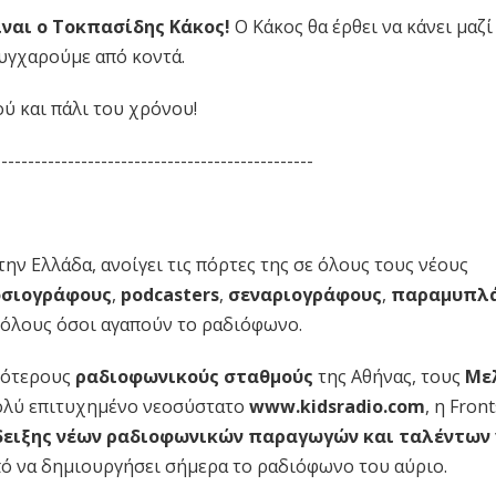
είναι ο Τοκπασίδης Κάκος!
Ο Κάκος θα έρθει να κάνει μαζί
συγχαρούμε από κοντά.
ύ και πάλι του χρόνου!
------------------------------------------------
ην Ελλάδα, ανοίγει τις πόρτες της σε όλους τους νέους
οσιογράφους
,
podcasters
,
σεναριογράφους
,
παραμυπλ
ε όλους όσοι αγαπούν το ραδιόφωνο.
κότερους
ραδιοφωνικούς σταθμούς
της Αθήνας, τους
Με
ολύ επιτυχημένο νεοσύστατο
www.kidsradio.com
, η Fron
δειξης νέων ραδιοφωνικών παραγωγών και ταλέντων
πό να δημιουργήσει σήμερα το ραδιόφωνο του αύριο.