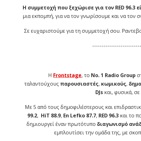
Η συμμετοχή που ξεχώρισε για τον RED 96.3 
μια εκπομπή, για να τον γνωρίσουμε και να τον 
Σε ευχαριστούμε για τη συμμετοχή σου. Ραντεβο
-------------------------
Η
Frontstage
, το
Νο. 1 Radio Group
στ
ταλαντούχους
παρουσιαστές
,
κωμικούς
,
δημ
DJs
και, φυσικά, σ
Με 5 από τους δημοφιλέστερους και επιδραστι
99.2
,
HiT 88.9
,
En Lefko 87.7
,
RED 96.3
και το π
δημιουργεί έναν πρωτότυπο
διαγωνισμό ανά
εμπλουτίσει την ομάδα της, με σκο