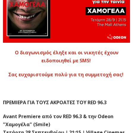
O διαγωνισμός έληξε και οι νικητές έχουν
ειδοποιηθεί με SMS!
Σας ευχαριστούμε πολύ για τη συμμετοχή σας!
ΠΡΕΜΙΕΡΑ ΓΙΑ ΤΟΥΣ ΑΚΡΟΑΤΕΣ ΤΟΥ RED 96.3
Avant Premiere από τον RED 96.3 & την Odeon
"Xαμογέλα" (Smile)
Τετάρτη 28 Σεπτεμβρίου | 21:15 | Village Cinemas