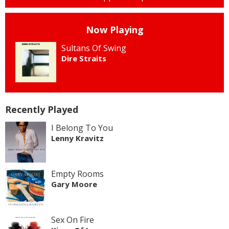
Now Playing
Sultans Of Swing
Dire Straits
Recently Played
I Belong To You
Lenny Kravitz
Empty Rooms
Gary Moore
Sex On Fire