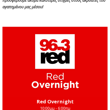
προσφέρουμε ακόμα καλύτερες στιγμές στους ακροατές του
αγαπημένου μας μέσου!
Red Overnight
10:00μμ - 6:00πμ