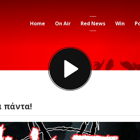
Home
On Air
Red News
Win
P
α πάντα!