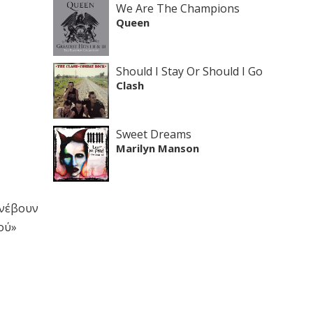
We Are The Champions
Queen
Should I Stay Or Should I Go
Clash
Sweet Dreams
Marilyn Manson
ανέβουν
ού»