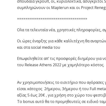
σπουδαία γκρουπ, οι, κυριολεκτικά, ασύγκριτοι Sl
συμπληρώνουν οι Maplerun και οι Project Reneg
=================================
Oλα τα τελευταία νέα, χρηστικές πληροφορίες, α
Οι ώρες έναρξης για κάθε καλλιτέχνη θα αναρτώ
και στα social media του
Επωφεληθείτε απ’ τις προσφορές διημέρου για 
του Release Athens 2022 με χαμηλότερο κόστος.
Αν χρησιμοποιήσεις το εισιτήριο που αγόρασες γι
είσαι κάτοχος 2ήμερου, 3ήμερου ή του Full meta
αξίας 5 έως 20€ , για χρήση στο χώρο του φεστι
Το bonus αυτό θα το προμηθευτείς σε ειδικό ταμ