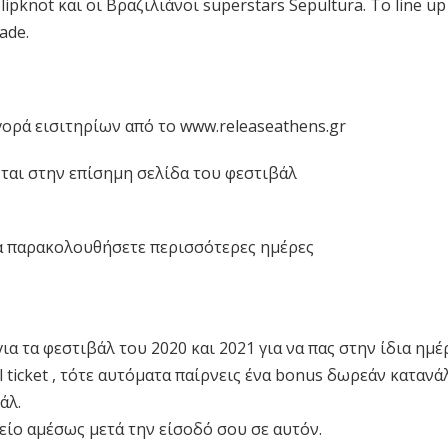
ipknot και οι Βραζιλιάνοι superstars Sepultura. Το line up
ade.
γορά εισιτηρίων από το www.releaseathens.gr
νται στην επίσημη σελίδα του φεστιβάλ
να παρακολουθήσετε περισσότερες ημέρες
α τα φεστιβάλ του 2020 και 2021 για να πας στην ίδια ημέ
l ticket , τότε αυτόματα παίρνεις ένα bonus δωρεάν καταν
βάλ.
είο αμέσως μετά την είσοδό σου σε αυτόν.