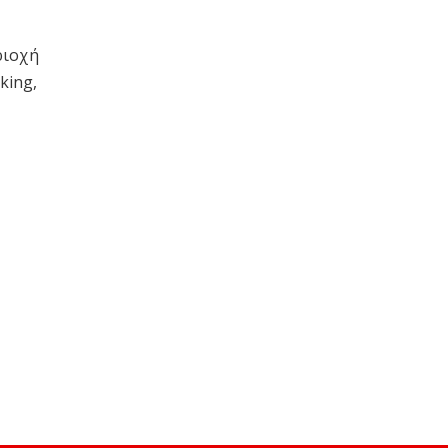
ριοχή
king,