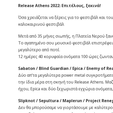
Release Athens 2022: Επιτέλους, ξεκινά!
Όσα χρειάζεται να ξέρεις για το φεστιβάλ και τ
καλοκαιρινού φεστιβάλ
Μετά από 35 μήνες σιωπής, η Πλατεία Νερού ξα
Το αγαπημένο σου μουσικό φεστιβάλ επιστρέφε
μεγαλύτερο από ποτέ.
12 ημέρες 40 κορυφαία ονόματα 100 ώρες ζωντα
Sabaton / Blind Guardian / Epica / Enemy of Rea
Δύο απ’τα μεγαλύτερα power metal συγκροτήματα 
την ίδια μέρα στη σκηνή του Release Athens. Μα
ήχου, Epica και δύο ξεχωριστά εγχώρια ονόματα, ο
Slipknot / Sepultura / Maplerun / Project Rene
Δεν θα μπορούσαμε να γιορτάσουμε με καλύτερο 