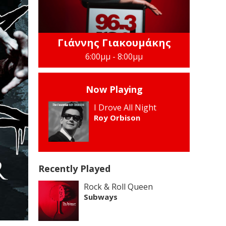
Γιάννης Γιακουμάκης
6:00μμ - 8:00μμ
Now Playing
I Drove All Night
Roy Orbison
Recently Played
Rock & Roll Queen
Subways