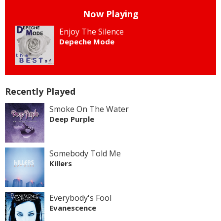
Now Playing
Enjoy The Silence
Depeche Mode
Recently Played
Smoke On The Water
Deep Purple
Somebody Told Me
Killers
Everybody's Fool
Evanescence