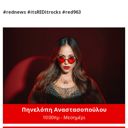
#rednews #itsREDitrocks #red963
Πηνελόπη Αναστασοπούλου
10:00πμ - Μεσημέρι