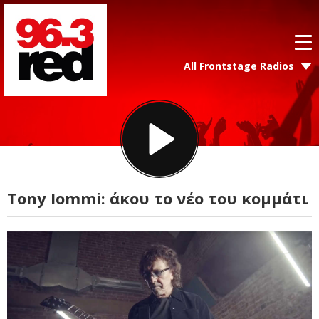
All Frontstage Radios
Tony Iommi: άκου το νέο του κομμάτι