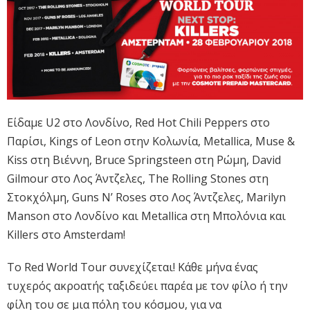
Είδαμε U2 στο Λονδίνο, Red Hot Chili Peppers στο
Παρίσι, Kings of Leon στην Κολωνία, Metallica, Muse &
Kiss στη Βιέννη, Bruce Springsteen στη Ρώμη, David
Gilmour στο Λος Άντζελες, The Rolling Stones στη
Στοκχόλμη, Guns N’ Roses στο Λος Άντζελες, Marilyn
Manson στο Λονδίνο και Metallica στη Μπολόνια και
Killers στο Amsterdam!
Το Red World Tour συνεχίζεται! Κάθε μήνα ένας
τυχερός ακροατής ταξιδεύει παρέα με τον φίλο ή την
φίλη του σε μια πόλη του κόσμου, για να