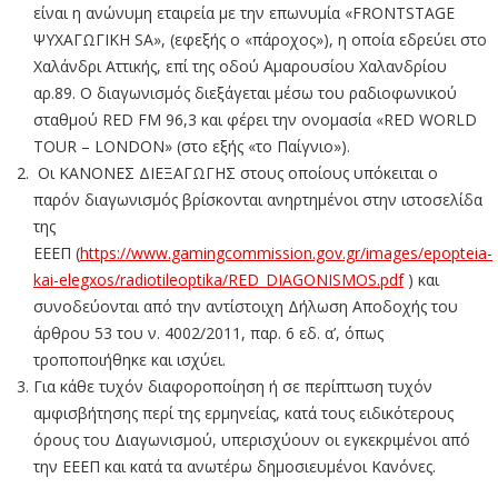
είναι η ανώνυμη εταιρεία με την επωνυμία «FRONTSTAGE
ΨΥΧΑΓΩΓΙΚΗ SA», (εφεξής ο «πάροχος»), η οποία εδρεύει στο
Χαλάνδρι Αττικής, επί της οδού Αμαρουσίου Χαλανδρίου
αρ.89. Ο διαγωνισμός διεξάγεται μέσω του ραδιοφωνικού
σταθμού RED FM 96,3 και φέρει την ονομασία «RED WORLD
TOUR – LONDON» (στο εξής «το Παίγνιο»).
Οι ΚΑΝΟΝΕΣ ΔΙΕΞΑΓΩΓΗΣ στους οποίους υπόκειται ο
παρόν διαγωνισμός βρίσκονται ανηρτημένοι στην ιστοσελίδα
της
ΕΕΕΠ (
https://www.gamingcommission.gov.gr/images/epopteia-
kai-elegxos/radiotileoptika/RED_DIAGONISMOS.pdf
) και
συνοδεύονται από την αντίστοιχη Δήλωση Αποδοχής του
άρθρου 53 του ν. 4002/2011, παρ. 6 εδ. α’, όπως
τροποποιήθηκε και ισχύει.
Για κάθε τυχόν διαφοροποίηση ή σε περίπτωση τυχόν
αμφισβήτησης περί της ερμηνείας, κατά τους ειδικότερους
όρους του Διαγωνισμού, υπερισχύουν οι εγκεκριμένοι από
την ΕΕΕΠ και κατά τα ανωτέρω δημοσιευμένοι Κανόνες.