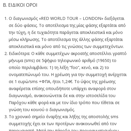
Β. ΕΙΔΙΚΟΙ ΟΡΟΙ
Ο διαγωνισμός «RED WORLD TOUR – LONDON» διεξάγεται
σε δύο φάσεις. Το αποτέλεσμα της μίας φάσης εξαρτάται από
την τύχη, η δε τυχαιότητα παράγεται αποκλειστικά και μόνο
μέσω κλήρωσης. Το αποτέλεσμα της άλλης φάσης εξαρτάται
αποκλειστικά και μόνο από τις γνώσεις των συμμετεχόντων.
Ειδικότερα: Ο κάθε συμμετέχων ακροατής αποστέλλει γραπτό
μήνυμα (sms) σε 5ψήφιο τηλεφωνικό αριθμό (19650) το
οποίο περιλαμβάνει: 1) τη λέξη “foo”, κενό, και 2) το
ονοματεπώνυμό του. Η χρέωση για την συμμετοχή ανέρχεται
σε 1 ευρώ/sms +ΦΠΑ, ήτοι 1,24€. Το ύψος της χρέωσης
αναφέρεται επίσης οπουδήποτε υπάρχει αναφορά στον
διαγωνισμό, ανακοινώνεται δε και στην ιστοσελίδα του
Παρόχου κάθε φορά και με τον ίδιο τρόπο που τίθεται σε
γνώση του κοινού ο διαγωνισμός.
Το χρονικό σημείο έναρξης και λήξης της αποστολής sms
συμμετοχής έχει εκ των προτέρων ανακοινωθεί από τον
παρουσιαστή. Μετά την πάροδο του προγραμματισμένου