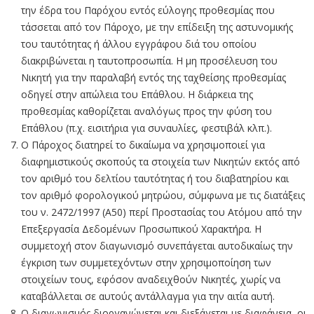
την έδρα του Παρόχου εντός εύλογης προθεσμίας που
τάσσεται από τον Πάροχο, με την επίδειξη της αστυνομικής
του ταυτότητας ή άλλου εγγράφου διά του οποίου
διακριβώνεται η ταυτοπροσωπία. Η μη προσέλευση του
Νικητή για την παραλαβή εντός της ταχθείσης προθεσμίας
οδηγεί στην απώλεια του Επάθλου. Η διάρκεια της
προθεσμίας καθορίζεται αναλόγως προς την φύση του
Επάθλου (π.χ. εισιτήρια για συναυλίες, φεστιβάλ κλπ.).
Ο Πάροχος διατηρεί το δικαίωμα να χρησιμοποιεί για
διαφημιστικούς σκοπούς τα στοιχεία των Νικητών εκτός από
τον αριθμό του δελτίου ταυτότητας ή του διαβατηρίου και
τον αριθμό φορολογικού μητρώου, σύμφωνα με τις διατάξεις
του ν. 2472/1997 (Α50) περί Προστασίας του Ατόμου από την
Επεξεργασία Δεδομένων Προσωπικού Χαρακτήρα. Η
συμμετοχή στον διαγωνισμό συνεπάγεται αυτοδικαίως την
έγκριση των συμμετεχόντων στην χρησιμοποίηση των
στοιχείων τους, εφόσον αναδειχθούν Νικητές, χωρίς να
καταβάλλεται σε αυτούς αντάλλαγμα για την αιτία αυτή.
Ο διαγωνισμός διοργανώνεται και διεξάγεται με διαφάνεια, οι