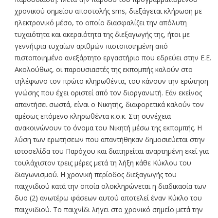
χρονικού σημείου αποστολής sms, διεξάγεται κλήρωση με
ηλεκτρονικό μέσο, το οποίο διασφαλίζει την απόλυτη
τυχαιότητα και ακεραιότητα της διεξαγωγής της, ήτοι με
γεννήτρια τυχαίων αριθμών πιστοποιημένη από
πιστοποιημένο ανεξάρτητο εργαστήριο που εδρεύει στην Ε.Ε.
Ακολούθως, οι παρουσιαστές της εκπομπής καλούν στο
τηλέφωνο τον πρώτο κληρωθέντα, του κάνουν την ερώτηση
γνώσης που έχει οριστεί από τον διοργανωτή. Εάν εκείνος
απαντήσει σωστά, είναι ο Νικητής, διαφορετικά καλούν τον
αμέσως επόμενο κληρωθέντα κ.ο.κ. Στη συνέχεια
ανακοινώνουν το όνομα του Νικητή μέσω της εκπομπής. Η
λύση των ερωτήσεων που απαντήθηκαν δημοσιεύεται στην
ιστοσελίδα του Παρόχου και διατηρείται αναρτημένη εκεί για
τουλάχιστον τρεις μέρες μετά τη λήξη κάθε Κύκλου του
διαγωνισμού. Η χρονική περίοδος διεξαγωγής του
παιχνιδιού κατά την οποία ολοκληρώνεται η διαδικασία των
δυο (2) ανωτέρω φάσεων αυτού αποτελεί έναν Κύκλο του
παιχνιδιού. Το παιχνίδι λήγει στο χρονικό σημείο μετά την