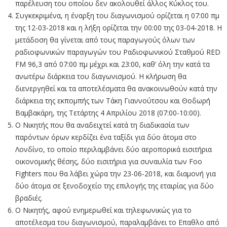
παρέλευση του οποίου δεν ακολουθεί άλλος Κύκλος του.
Συγκεκριμένα, η έναρξη του διαγωνισμού ορίζεται η 07:00 πμ
της 12-03-2018 και η λήξη ορίζεται την 00:00 της 03-04-2018. Η
μετάδοση θα γίνεται από τους παραγωγούς όλων των
ραδιοφωνικών παραγωγών του Ραδιοφωνικού Σταθμού RED
FM 96,3 από 07:00 πμ μέχρι και 23:00, καθ’ όλη την κατά τα
ανωτέρω διάρκεια του διαγωνισμού. Η κλήρωση θα
διενεργηθεί και τα αποτελέσματα θα ανακοινωθούν κατά την
διάρκεια της εκπομπής των Τάκη Γιαννούτσου και Θοδωρή
Βαμβακάρη, της Τετάρτης 4 Απριλίου 2018 (07:00-10:00).
Ο Nικητής που θα αναδειχτεί κατά τη διαδικασία των
παρόντων όρων κερδίζει ένα ταξίδι για δύο άτομα στο
Λονδίνο, το οποίο περιλαμβάνει δύο αεροπορικά εισιτήρια
οικονομικής θέσης, δύο εισιτήρια για συναυλία των Foo
Fighters που θα λάβει χώρα την 23-06-2018, και διαμονή για
δύο άτομα σε ξενοδοχείο της επιλογής της εταιρίας για δύο
βραδιές.
Ο Νικητής, αφού ενημερωθεί και τηλεφωνικώς για το
αποτέλεσμα του διαγωνισμού, παραλαμβάνει το Επαθλο από