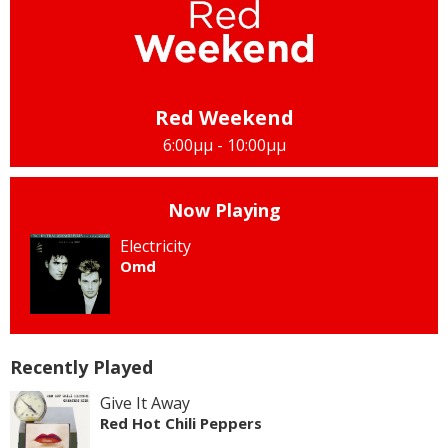
Red Weekend
6:00μμ - 10:00μμ
Now Playing
Electricity
Omd
Recently Played
Give It Away
Red Hot Chili Peppers