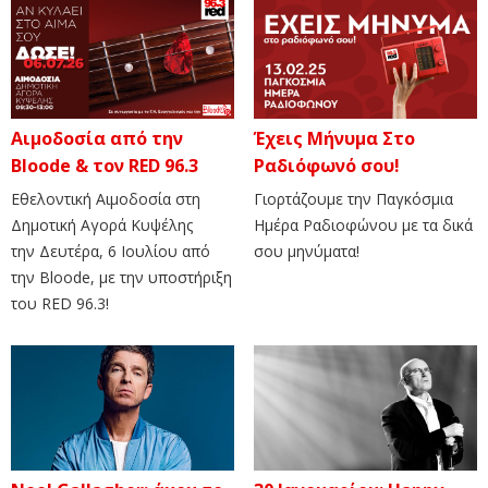
Αιμοδοσία από την
Έχεις Μήνυμα Στο
Bloode & τον RED 96.3
Ραδιόφωνό σου!
Εθελοντική Αιμοδοσία στη
Γιορτάζουμε την Παγκόσμια
Δημοτική Αγορά Κυψέλης
Ημέρα Ραδιοφώνου με τα δικά
την Δευτέρα, 6 Ιουλίου από
σου μηνύματα!
την Bloode, με την υποστήριξη
του RED 96.3!