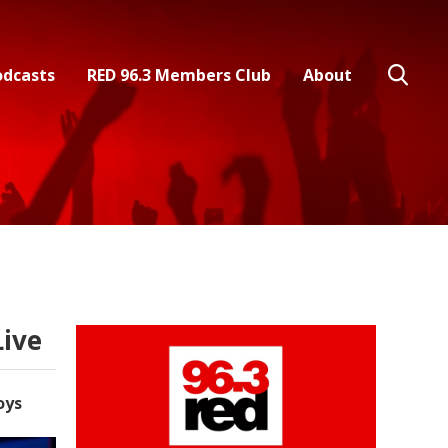
odcasts
RED 96.3 Members Club
About
ive
oys