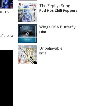
The Zephyr Song
Red Hot Chili Peppers
ια την
Wings Of A Butterfly
Him
ητής του
Unbelievable
Emf