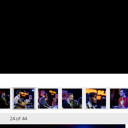
24
of 44