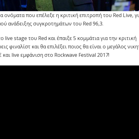
τα ονόματα που επέλεξε η κριτική επιτροπή του Red Live, γ
μού ανάδειξης συγκροτημάτων του Red 96,3.
live stage του Red και έπαιξε 5 κομμάτια για την κριτική
εις φιναλίστ και θα επιλέξει ποιος θα είναι ο μεγάλος νικ
 και live εμφάνιση στο Rockwave Festival 2017!