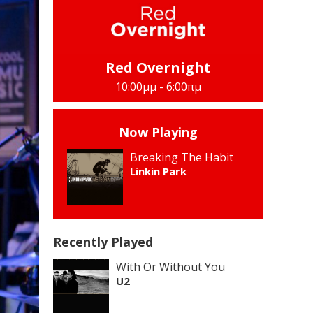
Red Overnight
10:00μμ - 6:00πμ
Now Playing
Breaking The Habit
Linkin Park
Recently Played
With Or Without You
U2