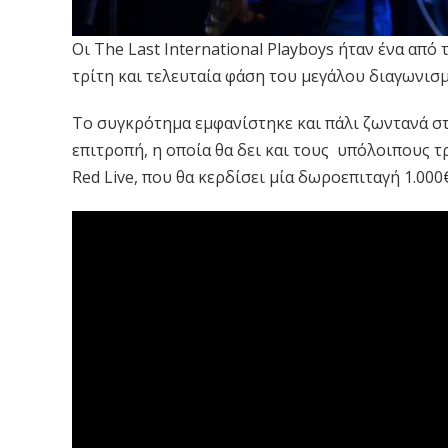
Οι The Last International Playboys ήταν ένα από 
τρίτη και τελευταία φάση του μεγάλου διαγωνισ
Το συγκρότημα εμφανίστηκε και πάλι ζωντανά στο 
επιτροπή, η οποία θα δει και τους υπόλοιπους τρ
Red Live, που θα κερδίσει μία δωροεπιταγή 1.000€