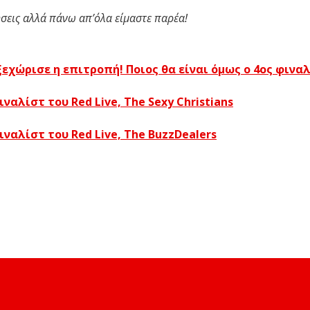
μήσεις αλλά πάνω απ’όλα είμαστε παρέα!
ξεχώρισε η επιτροπή! Ποιος θα είναι όμως ο 4ος φιναλ
αλίστ του Red Live, The Sexy Christians
αλίστ του Red Live, The BuzzDealers