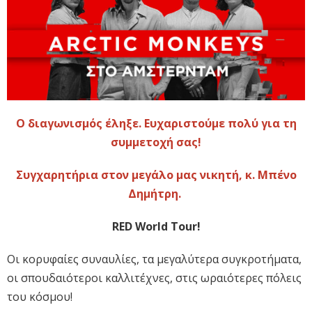
O διαγωνισμός έληξε. Ευχαριστούμε πολύ για τη
συμμετοχή σας!
Συγχαρητήρια στον μεγάλο μας νικητή, κ. Μπένο
Δημήτρη.
RED World Tour!
Οι κορυφαίες συναυλίες, τα μεγαλύτερα συγκροτήματα,
οι σπουδαιότεροι καλλιτέχνες, στις ωραιότερες πόλεις
του κόσμου!