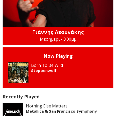
Γιάννης Λεουνάκης
Μεσημέρι - 3:00μμ
Now Playing
Born To Be Wild
Steppenwolf
Recently Played
Nothing Else Matters
Metallica & San Francisco Symphony