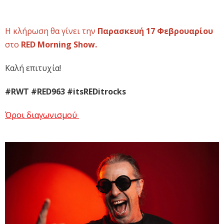
Η κλήρωση θα γίνει την
Παρασκευή 17 Φεβρουαρίου
στο
RED Morning Show.
Καλή επιτυχία!
#RWT #RED963 #itsREDitrocks
Όροι διαγωνισμού