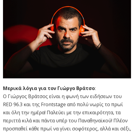
Μερικά λόγια για τον Γιώργο Βράτσο
:
Ο Γιώργος Βράτσος είναι η φωνή των ειδήσεων του
RED 96.3 και της Frontstage από πολύ νωρίς το πρωί
και όλη την ημέρα! Παλεύει με την επικαιρότητα, τα
περιττά κιλά και πάντα υπέρ του Παναθηναϊκού! Πλέον
προσπαθεί κάθε πρωί να γίνει σοφότερος, αλλά και σέξι,