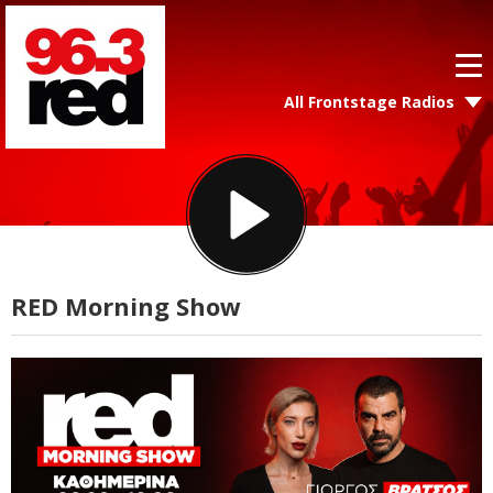
All Frontstage Radios
RED Morning Show