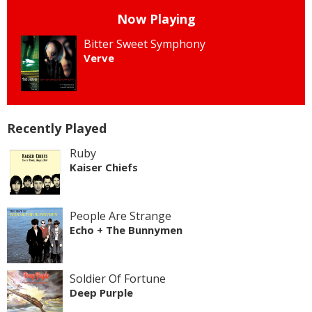
Now Playing
Bitter Sweet Symphony
Verve
Recently Played
Ruby
Kaiser Chiefs
People Are Strange
Echo + The Bunnymen
Soldier Of Fortune
Deep Purple