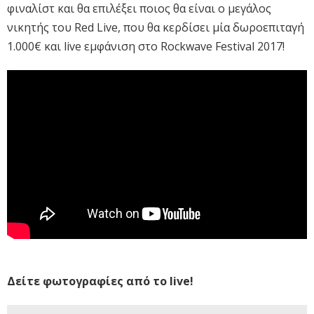
φιναλίστ και θα επιλέξει ποιος θα είναι ο μεγάλος
νικητής του Red Live, που θα κερδίσει μία δωροεπιταγή
1.000€ και live εμφάνιση στο Rockwave Festival 2017!
Δείτε φωτογραφίες από το live!