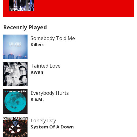
Recently Played
Somebody Told Me
Killers
Tainted Love
Kwan
Everybody Hurts
R.E.M.
Lonely Day
System Of A Down