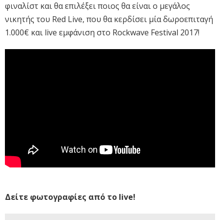
φιναλίστ και θα επιλέξει ποιος θα είναι ο μεγάλος
νικητής του Red Live, που θα κερδίσει μία δωροεπιταγή
1.000€ και live εμφάνιση στο Rockwave Festival 2017!
Δείτε φωτογραφίες από το live!