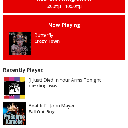
6:00πμ - 10:00πμ
Now Playing
Butterfly
Crazy Town
Recently Played
(I Just) Died In Your Arms Tonight
Cutting Crew
Beat It Ft. John Mayer
Fall Out Boy