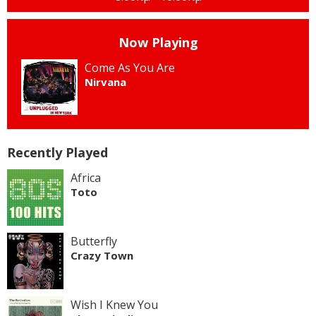
Now Playing
Come As You Are
Nirvana
Recently Played
Africa
Toto
Butterfly
Crazy Town
Wish I Knew You