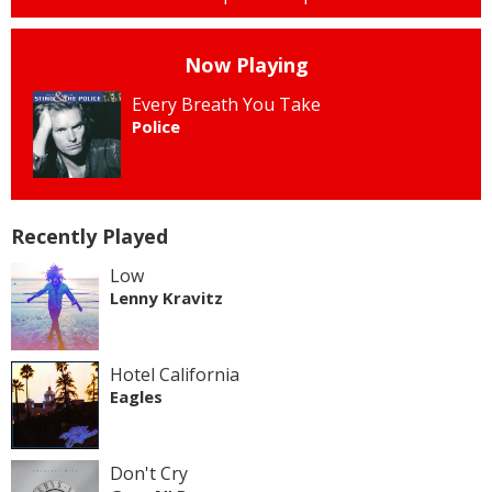
Now Playing
Every Breath You Take
Police
Recently Played
Low
Lenny Kravitz
Hotel California
Eagles
Don't Cry