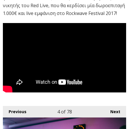
νικητής του Red Live, που θα κερδίσει μία δωροεπιταγή
1.000€ και live εμφάνιση στο Rockwave Festival 2017!
4
of 78
Previous
Next