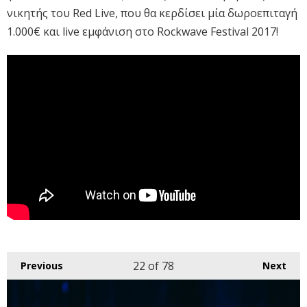
νικητής του Red Live, που θα κερδίσει μία δωροεπιταγή
1.000€ και live εμφάνιση στο Rockwave Festival 2017!
22
of 78
Previous
Next