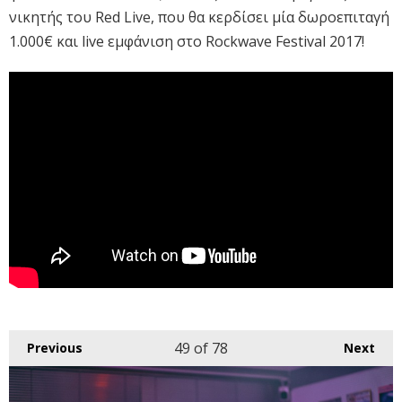
νικητής του Red Live, που θα κερδίσει μία δωροεπιταγή
1.000€ και live εμφάνιση στο Rockwave Festival 2017!
49
of 78
Previous
Next