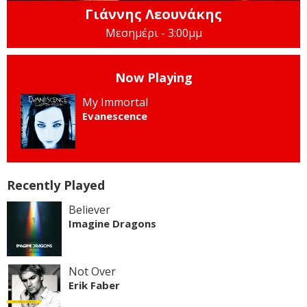
Γιάννης Λεουνάκης
Μεσημέρι - 3:00μμ
Now Playing
My Immortal
Evanescence
Recently Played
Believer
Imagine Dragons
Not Over
Erik Faber