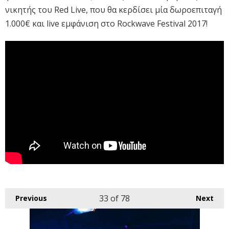
νικητής του Red Live, που θα κερδίσει μία δωροεπιταγή
1.000€ και live εμφάνιση στο Rockwave Festival 2017!
33
of 78
Previous
Next