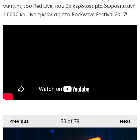
νικητής του Red Live, που θα κερδίσει μία δωροεπιταγή
1.000€ και live εμφάνιση στο Rockwave Festival 2017!
53
of 78
Previous
Next