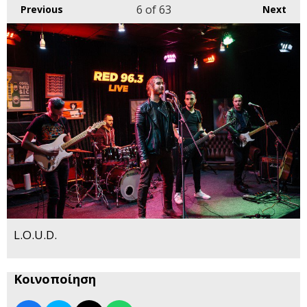
6
of 63
Previous
Next
L.O.U.D.
Κοινοποίηση