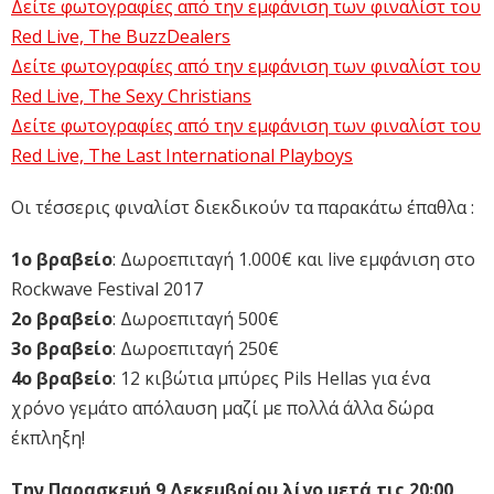
Δείτε φωτογραφίες από την εμφάνιση των φιναλίστ του
Red Live, The BuzzDealers
Δείτε φωτογραφίες από την εμφάνιση των φιναλίστ του
Red Live, The Sexy Christians
Δείτε φωτογραφίες από την εμφάνιση των φιναλίστ του
Red Live, The Last International Playboys
Οι τέσσερις φιναλίστ διεκδικούν τα παρακάτω έπαθλα :
1ο βραβείο
: Δωροεπιταγή 1.000€ και live εμφάνιση στο
Rockwave Festival 2017
2ο βραβείο
: Δωροεπιταγή 500€
3ο βραβείο
: Δωροεπιταγή 250€
4ο βραβείο
: 12 κιβώτια μπύρες Pils Hellas για ένα
χρόνο γεμάτο απόλαυση μαζί με πολλά άλλα δώρα
έκπληξη!
Την Παρασκευή 9 Δεκεμβρίου λίγο μετά τις 20:00