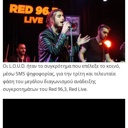
Οι L.O.U.D. ήταν το συγκρότημα που επέλεξε το κοινό,
μέσω SMS ψηφοφορίας, για την τρίτη και τελευταία
φάση του μεγάλου διαγωνισμού ανάδειξης
συγκροτημάτων του Red 96,3, Red Live.