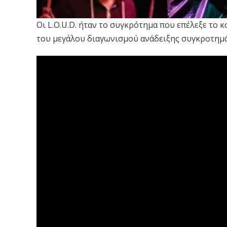
Οι L.O.U.D. ήταν το συγκρότημα που επέλεξε το 
του μεγάλου διαγωνισμού ανάδειξης συγκροτημάτ