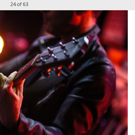
24
of 63