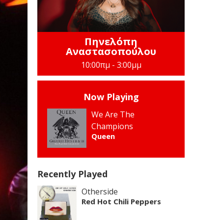
Πηνελόπη
Αναστασοπούλου
10:00πμ - 3:00μμ
Now Playing
We Are The
Champions
Queen
Recently Played
Otherside
Red Hot Chili Peppers