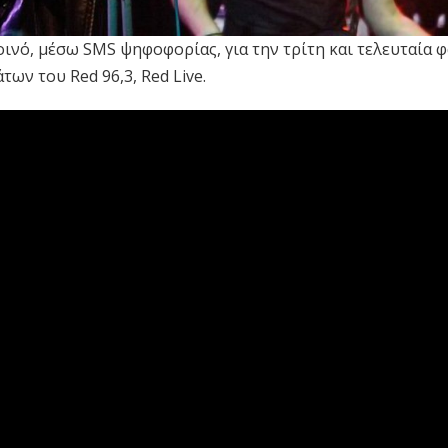
κοινό, μέσω SMS ψηφοφορίας, για την τρίτη και τελευταία 
ων του Red 96,3, Red Live.